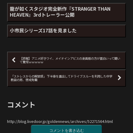
龍が如くスタジオ完全新作『STRANGER THAN
HEAVEN』3rdトレーラー公開
小市民シリーズ17話を見ました
【悲報】アニメ好きワイ、メイドインアビスの漫画版の方が面白いって聞い
て驚愕ｗｗｗｗｗ
「ストレスからの解放感」 下半身を露出してドライブスルーを利用した中学
教諭の男、懲戒免職
コメント
http://blog.livedoor.jp/goldennews/archives/52271564.html
コメントを書き込む