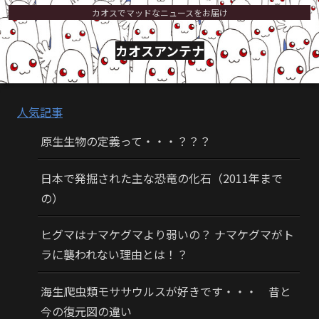
カオスでマッドなニュースをお届け
カオスアンテナ
人気記事
原生生物の定義って・・・？？？
日本で発掘された主な恐竜の化石（2011年まで
の）
ヒグマはナマケグマより弱いの？ ナマケグマがト
ラに襲われない理由とは！？
海生爬虫類モササウルスが好きです・・・ 昔と
今の復元図の違い