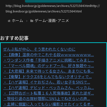
http://blog.livedoor.jp/goldennews/archives/52271564.htmlhttp://
blog.livedoor.jp/goldennews/archives/52271564.html
ホーム
ゲーム･漫画･アニメ
おすすめ記事
ぜんぶ私が中心、そう思われたくないのに
【画像】温泉の中でこれやる奴ｗｗｗｗｗｗｗｗ...
ワンダンス作者「手描きアニメに挑戦してみまし...
「マーベル闘魂」のデッドプール、好き放題やっ...
【大悲報】未来で待ってる女さん、あまりにも多...
【衝撃】ドラクエ6をとんでもないクオリティで...
【ハゲ速報】イケおぢさん、若い女子をSNSで...
【ハゲ速報】デビッド・ベッカムさん、ベッカム...
【辺野古ボート転覆１６人死傷事故】呆れた逆ギ...
現役引退の古賀紗理那にSNS上でねぎらいの声...
主婦に個室に入ってもらい撮影させたイッてるオ...