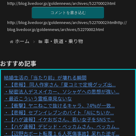
http://blog.livedoor.jp/goldennews/archives/52270002.html
コメントを書き込む
http://blog.livedoor.jp/goldennews/archives/52270002.htmlhttp://
blog.livedoor.jp/goldennews/archives/52270002.html
ホーム
車・鉄道・乗り物
おすすめ記事
結婚生活の「当たり前」が壊れる瞬間
【悲報】 同人作家さん「夏コミで定規グッズ出...
秘密法人デスメイカー、ソシャゲへの思想が強い...
最近こういう霊柩車見ないな
【衝撃】ヤニねこで抜けるキャラ、74%が一致...
【悲報】セブンイレブンのバイト「AIにちいか...
【ハゲ速報】イケおぢさん、若い女子をSNSで...
【ハゲ速報】デビッド・ベッカムさん、ベッカム...
【辺野古ボート転覆１６人死傷事故】呆れた逆ギ...