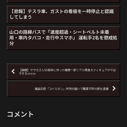
【悲報】テスラ車、ガストの看板を一時停止と認識
してしまう
山口の路線バスで「速度超過・シートベルト未着
用・車内タバコ・走行中スマホ」 運転手2名を懲戒処
分
【画像】サザエさん50周年に作った磯野一家リアル等身大フィギュアがやば
すぎるｗｗｗ
電磁石銃「コイルガン」所持の疑いで職業不詳の男を逮捕
コメント