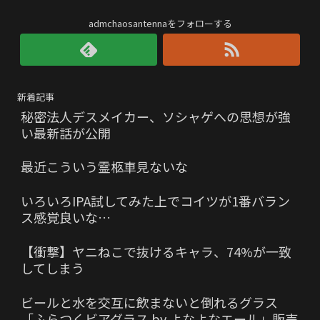
admchaosantennaをフォローする
新着記事
秘密法人デスメイカー、ソシャゲへの思想が強
い最新話が公開
最近こういう霊柩車見ないな
いろいろIPA試してみた上でコイツが1番バラン
ス感覚良いな…
【衝撃】ヤニねこで抜けるキャラ、74%が一致
してしまう
ビールと水を交互に飲まないと倒れるグラス
「ふらつくビアグラス by よなよなエール」販売