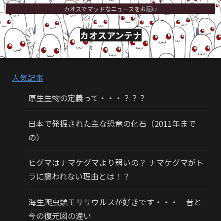
カオスでマッドなニュースをお届け
カオスアンテナ
人気記事
原生生物の定義って・・・？？？
日本で発掘された主な恐竜の化石（2011年まで
の）
ヒグマはナマケグマより弱いの？ ナマケグマがト
ラに襲われない理由とは！？
海生爬虫類モササウルスが好きです・・・ 昔と
今の復元図の違い