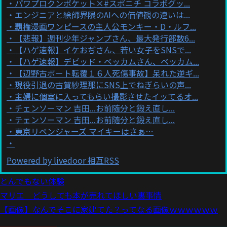
パワプロクンポケット×#スポニチ コラボグッ...
エンジニアと絵師界隈のAIへの価値観の違いは...
覇権漫画ワンピースの主人公モンキー・D・ルフ...
【悲報】週刊少年ジャンプさん、最大発行部数6...
【ハゲ速報】イケおぢさん、若い女子をSNSで...
【ハゲ速報】デビッド・ベッカムさん、ベッカム...
【辺野古ボート転覆１６人死傷事故】呆れた逆ギ...
現役引退の古賀紗理那にSNS上でねぎらいの声...
主婦に個室に入ってもらい撮影させたイッてるオ...
チェンソーマン 吉田...お前随分と鍛え直し...
チェンソーマン 吉田...お前随分と鍛え直し...
東京リベンジャーズ マイキーはさぁ…
Powered by livedoor 相互RSS
とんでもない体験
マリエ どうしても本が売れてほしい裏事情
【画像】なんでそこに家建てた？ってなる画像ｗｗｗｗｗｗ