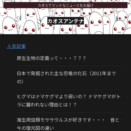
カオスでマッドなニュースをお届け
カオスアンテナ
人気記事
原生生物の定義って・・・？？？
日本で発掘された主な恐竜の化石（2011年まで
の）
ヒグマはナマケグマより弱いの？ ナマケグマがト
ラに襲われない理由とは！？
海生爬虫類モササウルスが好きです・・・ 昔と
今の復元図の違い