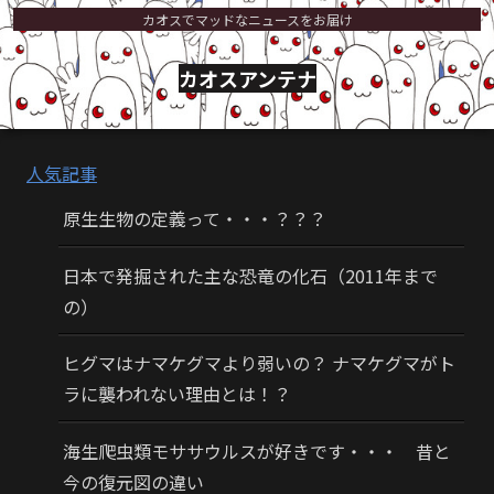
カオスでマッドなニュースをお届け
カオスアンテナ
人気記事
原生生物の定義って・・・？？？
日本で発掘された主な恐竜の化石（2011年まで
の）
ヒグマはナマケグマより弱いの？ ナマケグマがト
ラに襲われない理由とは！？
海生爬虫類モササウルスが好きです・・・ 昔と
今の復元図の違い