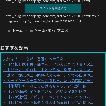
http://blog.livedoor.jp/goldennews/archives/52269004.html
コメントを書き込む
http://blog.livedoor.jp/goldennews/archives/52269004.htmlhttp://
blog.livedoor.jp/goldennews/archives/52269004.html
ホーム
ゲーム･漫画･アニメ
おすすめ記事
夫婦なのに、心が一番遠かった日々
【悲報】尾田栄一郎さん、他の人と同じ「漫画家...
トリッカルのロレットという推し活テロリストｗ...
謎の「琵琶湖三市同時花火大会」、全ての自治体...
カードゲーム王者だった遊戯王、いつの間にか売...
【衝撃】ヤニねこで抜けるキャラ、74%が一致...
【ハゲ速報】イケおぢさん、若い女子をSNSで...
【ハゲ速報】デビッド・ベッカムさん、ベッカム...
【辺野古ボート転覆１６人死傷事故】呆れた逆ギ...