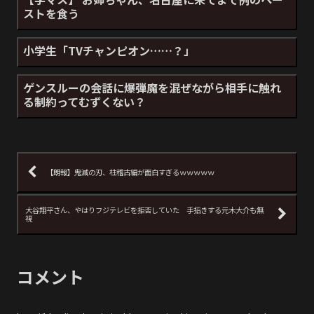
ストを食う
小学生「TVチャンピオン……？」
ゲンスルーの会話に爆弾魔を混ぜながら相手に触れ
る制約ってむずくない？
【朗報】鬼滅の刃、柱稽古編が面白すぎるｗｗｗｗｗ
大谷翔平さん、やはりフジテレビを拒否していた 手招きする元木大介も無
視
コメント