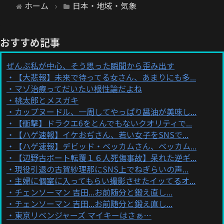
ホーム
日本・地域・気象
おすすめ記事
ぜんぶ私が中心、そう思った瞬間から歪み出す
【大悲報】未来で待ってる女さん、あまりにも多...
マゾ治療ってだいたい根性論だよね
桃太郎とメスガキ
カップヌードル、一周してやっぱり醤油が美味し...
【衝撃】ドラクエ6をとんでもないクオリティで...
【ハゲ速報】イケおぢさん、若い女子をSNSで...
【ハゲ速報】デビッド・ベッカムさん、ベッカム...
【辺野古ボート転覆１６人死傷事故】呆れた逆ギ...
現役引退の古賀紗理那にSNS上でねぎらいの声...
主婦に個室に入ってもらい撮影させたイッてるオ...
チェンソーマン 吉田...お前随分と鍛え直し...
チェンソーマン 吉田...お前随分と鍛え直し...
東京リベンジャーズ マイキーはさぁ…