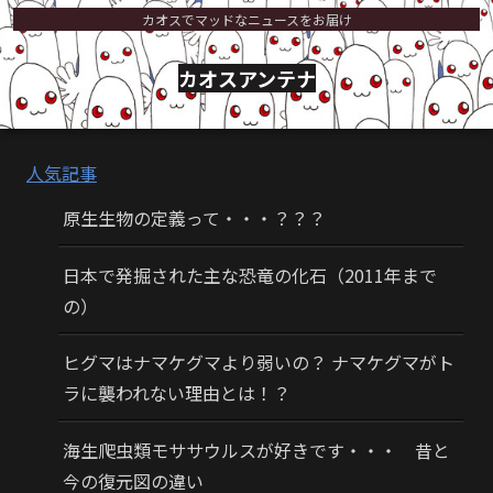
カオスでマッドなニュースをお届け
カオスアンテナ
人気記事
原生生物の定義って・・・？？？
日本で発掘された主な恐竜の化石（2011年まで
の）
ヒグマはナマケグマより弱いの？ ナマケグマがト
ラに襲われない理由とは！？
海生爬虫類モササウルスが好きです・・・ 昔と
今の復元図の違い