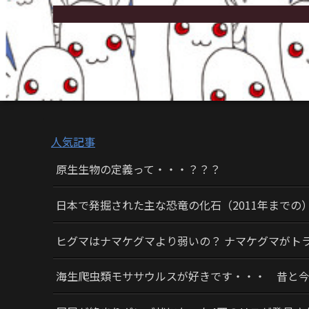
人気記事
原生生物の定義って・・・？？？
日本で発掘された主な恐竜の化石（2011年までの
ヒグマはナマケグマより弱いの？ ナマケグマがト
海生爬虫類モササウルスが好きです・・・ 昔と