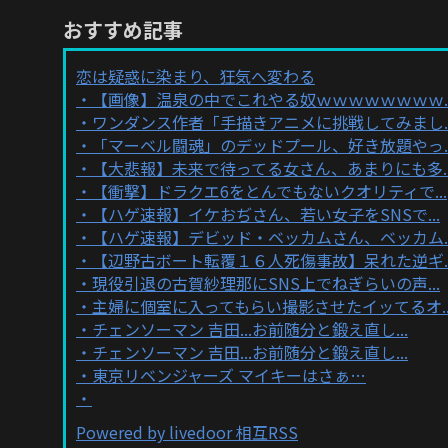
おすすめ記事
恋は疑惑に染まり、狂気へ変わる
【画像】温泉の中でこれやる奴ｗｗｗｗｗｗｗｗ..
ワンダンス作者「手描きアニメに挑戦してみまし..
「マーベル闘魂」のデッドプール、好き放題やっ..
【大悲報】未来で待ってる女さん、あまりにも多..
【衝撃】ドラクエ6をとんでもないクオリティで...
【ハゲ速報】イケおぢさん、若い女子をSNSで...
【ハゲ速報】デビッド・ベッカムさん、ベッカム..
【辺野古ボート転覆１６人死傷事故】呆れた逆ギ..
現役引退の古賀紗理那にSNS上でねぎらいの声...
主婦に個室に入ってもらい撮影させたイッてるオ..
チェンソーマン 吉田...お前随分と鍛え直し...
チェンソーマン 吉田...お前随分と鍛え直し...
東京リベンジャーズ マイキーはさぁ…
Powered by livedoor 相互RSS