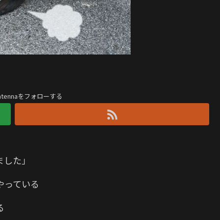
antennaをフォローする
ました」
やっている
る