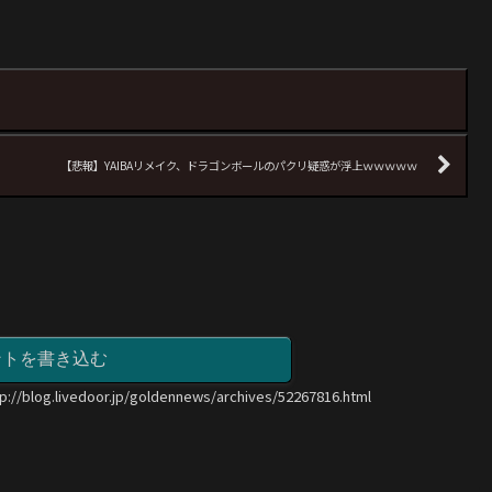
【悲報】YAIBAリメイク、ドラゴンボールのパクリ疑惑が浮上ｗｗｗｗｗ
ントを書き込む
tp://blog.livedoor.jp/goldennews/archives/52267816.html