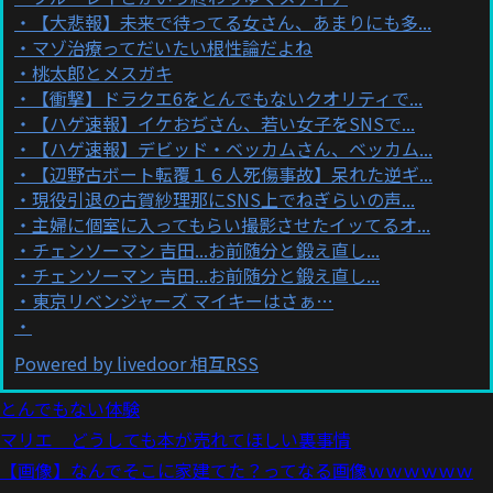
【大悲報】未来で待ってる女さん、あまりにも多...
マゾ治療ってだいたい根性論だよね
桃太郎とメスガキ
【衝撃】ドラクエ6をとんでもないクオリティで...
【ハゲ速報】イケおぢさん、若い女子をSNSで...
【ハゲ速報】デビッド・ベッカムさん、ベッカム...
【辺野古ボート転覆１６人死傷事故】呆れた逆ギ...
現役引退の古賀紗理那にSNS上でねぎらいの声...
主婦に個室に入ってもらい撮影させたイッてるオ...
チェンソーマン 吉田...お前随分と鍛え直し...
チェンソーマン 吉田...お前随分と鍛え直し...
東京リベンジャーズ マイキーはさぁ…
Powered by livedoor 相互RSS
とんでもない体験
マリエ どうしても本が売れてほしい裏事情
【画像】なんでそこに家建てた？ってなる画像ｗｗｗｗｗｗ