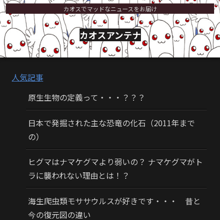
カオスでマッドなニュースをお届け
カオスアンテナ
人気記事
原生生物の定義って・・・？？？
日本で発掘された主な恐竜の化石（2011年まで
の）
ヒグマはナマケグマより弱いの？ ナマケグマがト
ラに襲われない理由とは！？
海生爬虫類モササウルスが好きです・・・ 昔と
今の復元図の違い