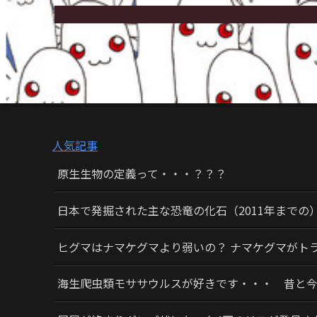
人気記事
原生生物の定義って・・・？？？
日本で発掘された主な恐竜の化石（2011年までの
ヒグマはナマケグマより弱いの？ ナマケグマがト
海生爬虫類モササウルスが好きです・・・ 昔と