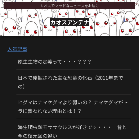
カオスでマッドなニュースをお届け
カオスアンテナ
人気記事
原生生物の定義って・・・？？？
日本で発掘された主な恐竜の化石（2011年まで
の）
ヒグマはナマケグマより弱いの？ ナマケグマがト
ラに襲われない理由とは！？
海生爬虫類モササウルスが好きです・・・ 昔と
今の復元図の違い