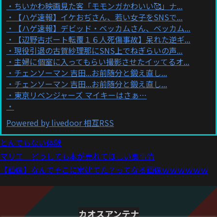
ちいかわ映画見た客「モモンガかわいい🥰」ナ...
【ハゲ速報】イケおぢさん、若い女子をSNSで...
【ハゲ速報】デビッド・ベッカムさん、ベッカム...
【辺野古ボート転覆１６人死傷事故】呆れた逆ギ...
現役引退の古賀紗理那にSNS上でねぎらいの声...
主婦に個室に入ってもらい撮影させたイッてるオ...
チェンソーマン 吉田...お前随分と鍛え直し...
チェンソーマン 吉田...お前随分と鍛え直し...
東京リベンジャーズ マイキーはさぁ…
Powered by livedoor 相互RSS
とんでもない体験
マリエ どうしても本が売れてほしい裏事情
【画像】なんでそこに家建てた？ってなる画像ｗｗｗｗｗｗ
カオスアンテナ