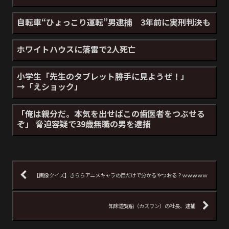
自転車“ひょっこり運転”男逮捕 3年前に実刑判決も
ホワイトハウスに落雷で2人死亡
小学生「先生のタブレット勝手に見ようぜ！」
→「えショック」
「俺は親分だ。本気を出せばこの歯医者をつぶせる
ぞ」 脅迫容疑で39歳無職の男を逮捕
【画像クイズ】きららアニメキャラの目だけで分かるやつおる？ｗｗｗｗｗ
知床遊覧船（カズワン）の社長、逮捕