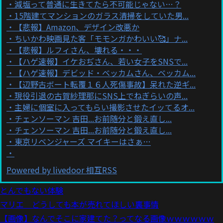
減塩って普通に生きてたら不可能じゃない…？
15階建てマンションのガラス清掃をしていた男...
【悲報】Amazon、デザイン改悪か
ちいかわ映画見た客「モモンガかわいい🥰」ナ...
【悲報】ルフィさん、壊れる・・・
【ハゲ速報】イケおぢさん、若い女子をSNSで...
【ハゲ速報】デビッド・ベッカムさん、ベッカム...
【辺野古ボート転覆１６人死傷事故】呆れた逆ギ...
現役引退の古賀紗理那にSNS上でねぎらいの声...
主婦に個室に入ってもらい撮影させたイッてるオ...
チェンソーマン 吉田...お前随分と鍛え直し...
チェンソーマン 吉田...お前随分と鍛え直し...
東京リベンジャーズ マイキーはさぁ…
Powered by livedoor 相互RSS
とんでもない体験
マリエ どうしても本が売れてほしい裏事情
【画像】なんでそこに家建てた？ってなる画像ｗｗｗｗｗｗ