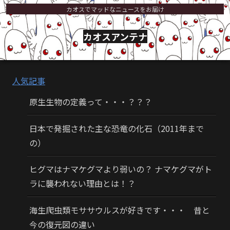
カオスでマッドなニュースをお届け
カオスアンテナ
人気記事
原生生物の定義って・・・？？？
日本で発掘された主な恐竜の化石（2011年まで
の）
ヒグマはナマケグマより弱いの？ ナマケグマがト
ラに襲われない理由とは！？
海生爬虫類モササウルスが好きです・・・ 昔と
今の復元図の違い