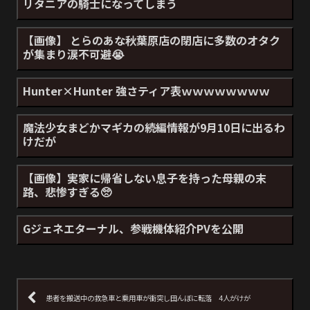
リタニアの騎士になってしまう
【画像】 とらのあな秋葉原店の閉店に多数のオタク
が集まり涙不可避😭
Hunter×Hunter 強さティア表ｗｗｗｗｗｗｗｗ
魔法少女まどかマギカの続編情報が9月10日に出るわ
けだが
【画像】実家に帰省しない息子を持った母親の末
路、悲惨すぎる🥺
Gジェネエターナル、参戦機体紹介PVを公開
患者を搬送中の救急車と乗用車が衝突し田んぼに転落 4人がけが