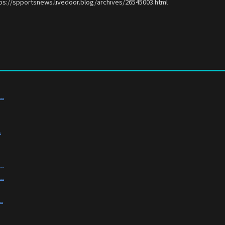
ps://spportsnews.livedoor.blog/archives/26545003.html
.
.
.
.
.