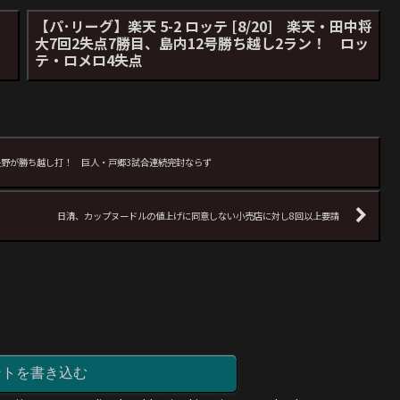
【パ･リーグ】楽天 5-2 ロッテ [8/20] 楽天・田中将
大7回2失点7勝目、島内12号勝ち越し2ラン！ ロッ
テ・ロメロ4失点
0回・矢野が勝ち越し打！ 巨人・戸郷3試合連続完封ならず
日清、カップヌードルの値上げに同意しない小売店に対し8回以上要請
ントを書き込む