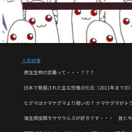
人気記事
原生生物の定義って・・・？？？
日本で発掘された主な恐竜の化石（2011年までの
ヒグマはナマケグマより弱いの？ ナマケグマがト
海生爬虫類モササウルスが好きです・・・ 昔と