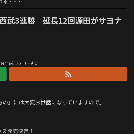
れる・・・
22] 西武3連勝 延長12回源田がサヨナ
う
antennaをフォローする
もの』には大変お世話になっていますので」
ッズ発売決定！