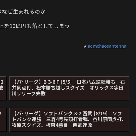
はなぜ生まれるのか
上を10億円も落としてしまう
admchaosantenna
2
【パ･リーグ】B 3-6 F [5/5] 日本ハム逆転勝ち 石
敗
井同点打、松本勝ち越しスクイズ オリックス宇田
川リリーフ失敗
リ
【パ･リーグ】ソフトバンク 3-2 西武 [8/19] ソフ
、
トバンク連勝 三森4号先頭打者弾、谷川原同点打、
牧原スクイズ、板東4勝目 西武連敗