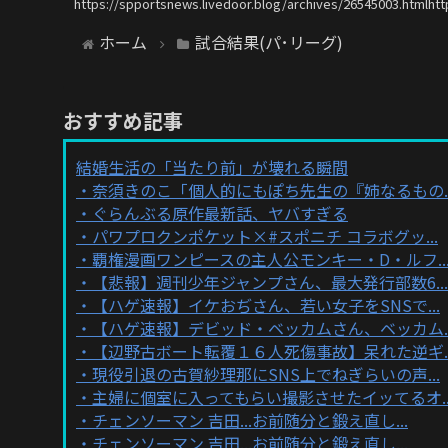
https://spportsnews.livedoor.blog/archives/26545003.htmlhtt
ホーム
試合結果(パ･リーグ)
おすすめ記事
結婚生活の「当たり前」が壊れる瞬間
奈須きのこ「個人的にもぽち先生の『姉なるもの..
ぐらんぶる原作最新話、ヤバすぎる
パワプロクンポケット×#スポニチ コラボグッ...
覇権漫画ワンピースの主人公モンキー・D・ルフ..
【悲報】週刊少年ジャンプさん、最大発行部数6...
【ハゲ速報】イケおぢさん、若い女子をSNSで...
【ハゲ速報】デビッド・ベッカムさん、ベッカム..
【辺野古ボート転覆１６人死傷事故】呆れた逆ギ..
現役引退の古賀紗理那にSNS上でねぎらいの声...
主婦に個室に入ってもらい撮影させたイッてるオ..
チェンソーマン 吉田...お前随分と鍛え直し...
チェンソーマン 吉田...お前随分と鍛え直し...