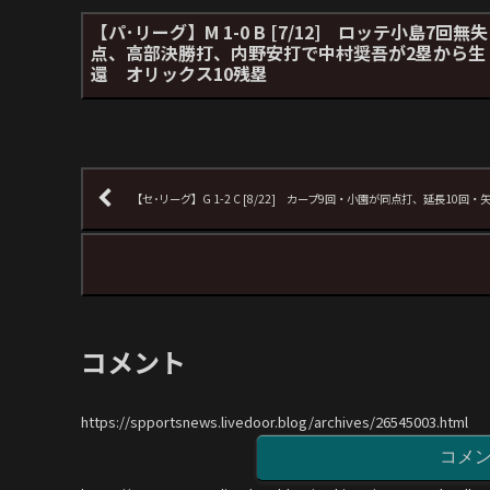
【パ･リーグ】M 1-0 B [7/12] ロッテ小島7回無失
点、高部決勝打、内野安打で中村奨吾が2塁から生
還 オリックス10残塁
【セ･リーグ】G 1-2 C [8/22] カープ9回・小園が同点打、延長1
コメント
https://spportsnews.livedoor.blog/archives/26545003.html
コメ