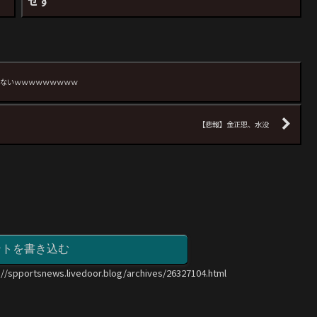
」
せず
いないｗｗｗｗｗｗｗｗｗ
【悲報】金正恩、水没
ントを書き込む
://spportsnews.livedoor.blog/archives/26327104.html