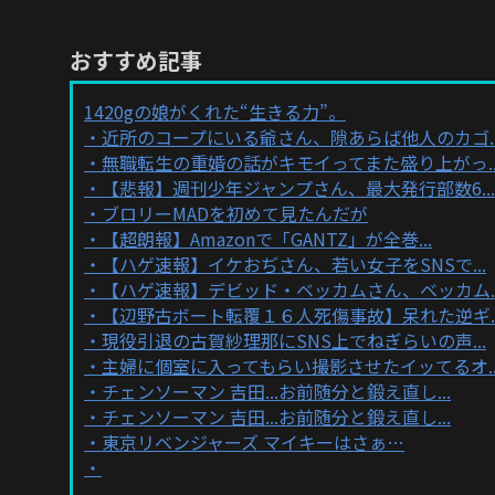
おすすめ記事
1420gの娘がくれた“生きる力”。
近所のコープにいる爺さん、隙あらば他人のカゴ..
無職転生の重婚の話がキモイってまた盛り上がっ..
【悲報】週刊少年ジャンプさん、最大発行部数6...
ブロリーMADを初めて見たんだが
【超朗報】Amazonで「GANTZ」が全巻...
【ハゲ速報】イケおぢさん、若い女子をSNSで...
【ハゲ速報】デビッド・ベッカムさん、ベッカム..
【辺野古ボート転覆１６人死傷事故】呆れた逆ギ..
現役引退の古賀紗理那にSNS上でねぎらいの声...
主婦に個室に入ってもらい撮影させたイッてるオ..
チェンソーマン 吉田...お前随分と鍛え直し...
チェンソーマン 吉田...お前随分と鍛え直し...
東京リベンジャーズ マイキーはさぁ…