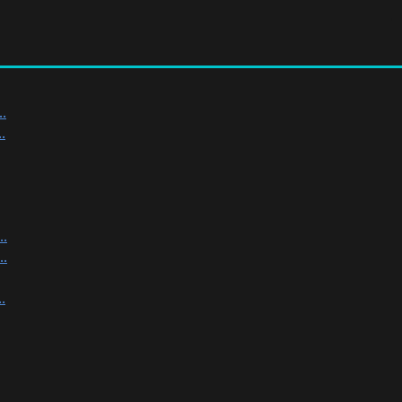
.
.
.
.
.