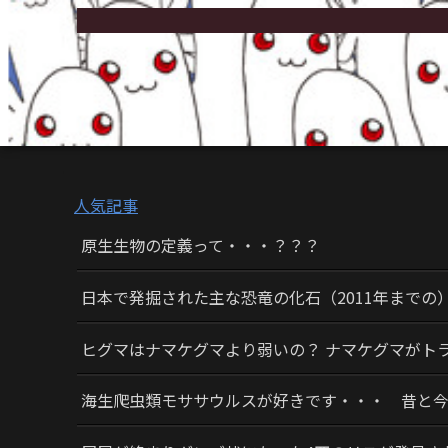
人気記事
原生生物の定義って・・・？？？
日本で発掘された主な恐竜の化石（2011年までの
ヒグマはナマケグマより弱いの？ ナマケグマがト
海生爬虫類モササウルスが好きです・・・ 昔と