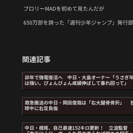
ブロリーMADを初めて見たんだが
650万部を誇った「週刊少年ジャンプ」発行部
関連記事
卯年で強竜復活へ 中日・大島オーナー「うさぎ
は強い。ぴょんぴょん成績伸ばして暴れ回って」
救急搬送の中日・岡田俊哉は「右大腿骨骨折」 
球中に右足負傷
中日・根尾、自己最速152キロ更新！ 立浪監督