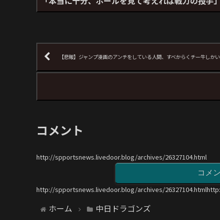
「本当に十分、ボールを見て考えれば戦力の投手
【悲報】ジャンプ漫画のアンチをしている人間、すべからくチー牛しか
コメント
http://spportsnews.livedoor.blog/archives/26327104.html
コメ
http://spportsnews.livedoor.blog/archives/26327104.htmlhttp
ホーム
中日ドラゴンズ