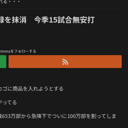
れる・・・
録を抹消 今季15試合無安打
antennaをフォローする
カゴに商品を入れようとする
がってる
653万部から急降下でついに100万部を割ってしま