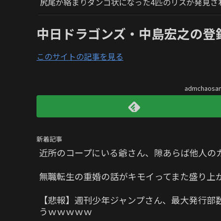
尻尾が絡まりダンゴ状になった4匹のリスが発見さ
中日ドラゴンズ・中島宏之の登
このサイトの記事を見る
admchaos
新着記事
近所のコープにいる爺さん、隙あらば他人の
無職転生の重婚の話がキモイってまた盛り上
【悲報】週刊少年ジャンプさん、最大発行部数
うｗｗｗｗｗ