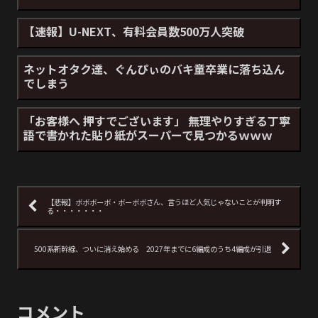
【速報】U-NEXT、有料会員数500万人突破
ネットオタク達、ぐんぴぃのバキ童卒業に落ち込ん
でしまう
「お客様へ 押すでございます」 無理やりすぎる丁寧
語で書かれた貼り紙がスーパーで見つかるｗｗｗ
【悲報】ボボボーボ・ボーボボさん、言うほど人気じゃないことが判明す
る・・・・・・・
500系新幹線、ついに消え始める 2027年までに6編成のうち4編成が引退
コメント