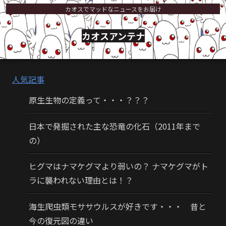
カオスでマッドなニュースをお届け
カオスアンテナ
人気記事
原生生物の定義って・・・？？？
日本で発掘された主な恐竜の化石（2011年まで
の）
ヒグマはナマケグマより弱いの？ ナマケグマがト
ラに襲われない理由とは！？
海生爬虫類モササウルスが好きです・・・ 昔と
今の復元図の違い