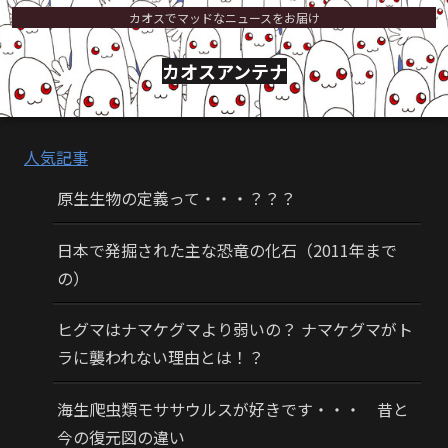
カオスでマッドなニュースをお届け
カオスアンテナ
人気記事
原生生物の定義って・・・？？？
日本で発掘された主な恐竜の化石（2011年まで
の）
ヒグマはナマケグマより弱いの？ ナマケグマがト
ラに襲われない理由とは！？
海生爬虫類モササウルスが好きです・・・ 昔と
今の復元図の違い