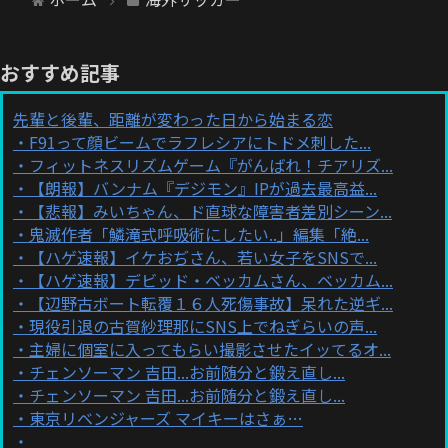
おすすめ記事
先輩と後輩、距離が変わった日から始まる恋
F91って顔ビームでラフレシアにトドメ刺した...
フィットネスリズムゲーム『がんばれ！チアリズ...
【朗報】バンナム『デジモン』IPが過去最高益...
【悲報】みいちゃん、ド直球な障害者差別シーン...
鬼滅作者「鱗滝式呼吸術にしたい..」編集「絶...
【ハゲ速報】イケおぢさん、若い女子をSNSで...
【ハゲ速報】デビッド・ベッカムさん、ベッカム...
【辺野古ボート転覆１６人死傷事故】呆れた逆ギ...
現役引退の古賀紗理那にSNS上でねぎらいの声...
主婦に個室に入ってもらい撮影させたイッてるオ...
チェンソーマン 吉田...お前随分と鍛え直し...
チェンソーマン 吉田...お前随分と鍛え直し...
東京リベンジャーズ マイキーはさぁ…