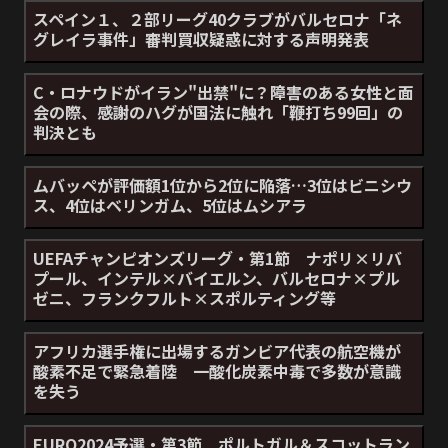
スペイン１、２部リーグ40クラブがバルセロナ「ネ
グレイラ事件」審判買収疑惑に対する声明発表
C・ロナウドがイラン"出禁"に？障害のある女性と面
会の際、感謝のハグが国法に触れ「鞭打ち99回」の
判決とも
ムバッペが評価額1位から2位に陥落…3位はビニシウ
ス、4位はベリンガム、5位はムシアラ
UEFAチャンピオンズリーグ・第1節 ナポリ×リバ
プール、インテル×バイエルン、バルセロナ×プル
ゼニ、フランクフルト×スポルティング等
アフリカ選手権に出場するガンビア代表の航空機が
酸素不足で緊急着陸 一酸化炭素中毒で多数が意識
を失う
EURO2024予選・第3節 ポルトガル＆スコットラン