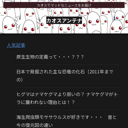
カオスでマッドなニュースをお届け
カオスアンテナ
人気記事
原生生物の定義って・・・？？？
日本で発掘された主な恐竜の化石（2011年まで
の）
ヒグマはナマケグマより弱いの？ ナマケグマがト
ラに襲われない理由とは！？
海生爬虫類モササウルスが好きです・・・ 昔と
今の復元図の違い