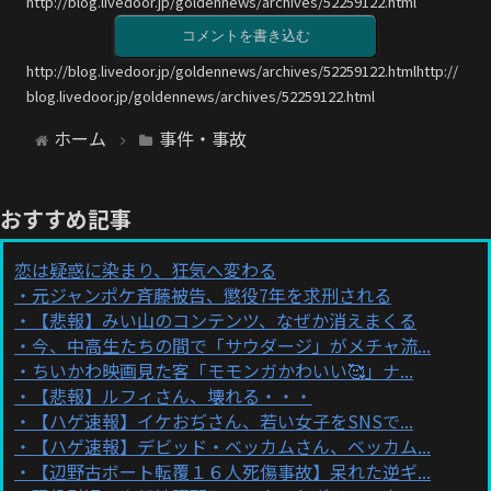
http://blog.livedoor.jp/goldennews/archives/52259122.html
コメントを書き込む
http://blog.livedoor.jp/goldennews/archives/52259122.htmlhttp://
blog.livedoor.jp/goldennews/archives/52259122.html
ホーム
事件・事故
おすすめ記事
恋は疑惑に染まり、狂気へ変わる
元ジャンポケ斉藤被告、懲役7年を求刑される
【悲報】みい山のコンテンツ、なぜか消えまくる
今、中高生たちの間で「サウダージ」がメチャ流...
ちいかわ映画見た客「モモンガかわいい🥰」ナ...
【悲報】ルフィさん、壊れる・・・
【ハゲ速報】イケおぢさん、若い女子をSNSで...
【ハゲ速報】デビッド・ベッカムさん、ベッカム...
【辺野古ボート転覆１６人死傷事故】呆れた逆ギ...