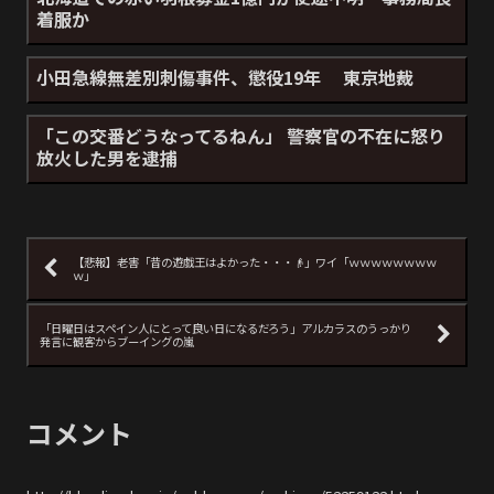
着服か
小田急線無差別刺傷事件、懲役19年 東京地裁
「この交番どうなってるねん」 警察官の不在に怒り
放火した男を逮捕
【悲報】老害「昔の遊戯王はよかった・・・👴」ワイ「ｗｗｗｗｗｗｗｗ
ｗ」
「日曜日はスペイン人にとって良い日になるだろう」アルカラスのうっかり
発言に観客からブーイングの嵐
コメント