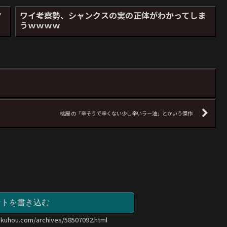
マ
ワイ考察勢、シャンクスの実の正体がわかってしま
うｗｗｗｗ
桃屋 の「辛そうで辛くない少し辛いラー油」とかいう傑作
ントを書き込む
okuhou.com/archives/58507092.html