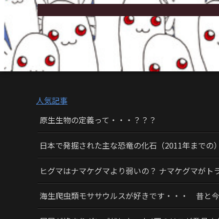
人気記事
原生生物の定義って・・・？？？
日本で発掘された主な恐竜の化石（2011年までの
ヒグマはナマケグマより弱いの？ ナマケグマがト
海生爬虫類モササウルスが好きです・・・ 昔と