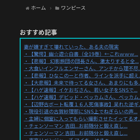
ホーム
ワンピース
おすすめ記事
妻が嫌すぎて壊れていった、ある夫の現実
【驚愕】幽☆遊☆白書（全19巻）←これｗｗｗ...
【悲報】 幻影旅団の団長さん、激太りすると全...
大食いインフルエンサーさん、アンチから理不尽..
【悲報】ひなこのーと作者、ラインを派手に超え..
【大悲報】未来で待ってる女さん、あまりにも多..
【ハゲ速報】イケおぢさん、若い女子をSNSで...
【ハゲ速報】デビッド・ベッカムさん、ベッカム..
【辺野古ボート転覆１６人死傷事故】呆れた逆ギ..
現役引退の古賀紗理那にSNS上でねぎらいの声...
主婦に個室に入ってもらい撮影させたイッてるオ..
チェンソーマン 吉田...お前随分と鍛え直し...
チェンソーマン 吉田...お前随分と鍛え直し...
東京リベンジャーズ マイキーはさぁ…