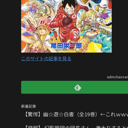
このサイトの記事を見る
admchaos
新着記事
【驚愕】幽☆遊☆白書（全19巻）←これｗｗ
【悲報】 幻影旅団の団長さん、激太りすると