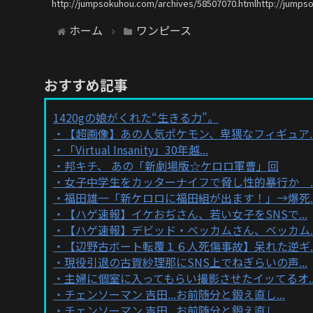
http://jumpsokuhou.com/archives/58507070.htmlhttp://jumps
ホーム
ワンピース
おすすめ記事
1420gの娘がくれた“生きる力”。
【超画像】あの人気ポケモン、卑猥なフィギュア..
「Virtual Insanity」30年越...
邦キチ、 あの「新劇場版☆ケロロ軍曹」回
女子中学生をカッターナイフで脅し性的暴行か ..
福田雄一「新ケロロに福田組が出ます！」→爆死..
【ハゲ速報】イケおぢさん、若い女子をSNSで...
【ハゲ速報】デビッド・ベッカムさん、ベッカム..
【辺野古ボート転覆１６人死傷事故】呆れた逆ギ..
現役引退の古賀紗理那にSNS上でねぎらいの声...
主婦に個室に入ってもらい撮影させたイッてるオ..
チェンソーマン 吉田...お前随分と鍛え直し...
チェンソーマン 吉田...お前随分と鍛え直し...