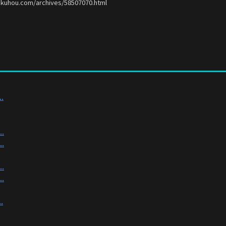
okuhou.com/archives/58507070.html
.
.
.
.
.
.