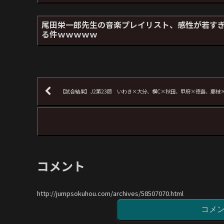
尾田栄一郎先生の音楽プレイリスト、感性が若す
る件ｗｗｗｗｗ
【試合結果】J2第23節 いわき×大分、横C×秋田、甲府×徳島、藤
コメント
http://jumpsokuhou.com/archives/58507070.html
コメ