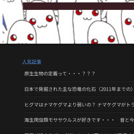
人気記事
原生生物の定義って・・・？？？
日本で発掘された主な恐竜の化石（2011年までの
ヒグマはナマケグマより弱いの？ ナマケグマがト
海生爬虫類モササウルスが好きです・・・ 昔と