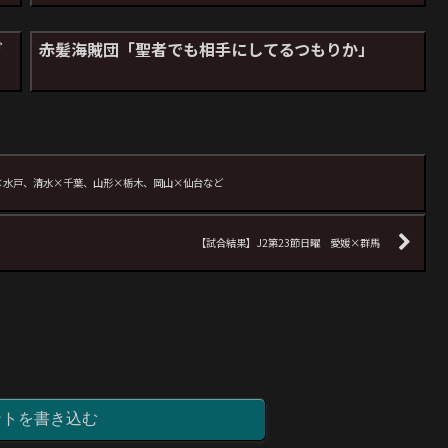
ぎ
赤髪海賊団「聖者でも相手にしてるつもりか」
枝×水戸、清水×千葉、山形×栃木、岡山×仙台など
【試合結果】J2第23節日曜 愛媛×群馬
ントを書き込む