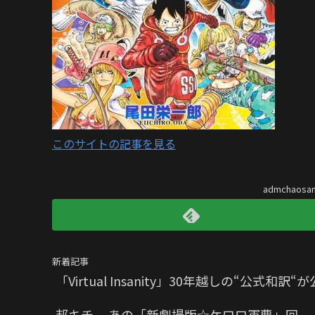
このサイトの記事を見る
admchaos
新着記事
「Virtual Insanity」30年越しの“公式和訳
邦キチ、 あの「新劇場版☆ケロロ軍曹」回