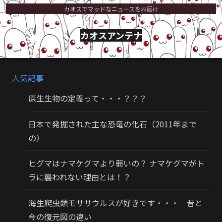
カオスでマッドなニュースをお届け
カオスアンテナ
人気記事
原生生物の定義って・・・？？？
日本で発掘された主な恐竜の化石（2011年まで
の）
ヒグマはナマケグマより弱いの？ ナマケグマがト
ラに襲われない理由とは！？
海生爬虫類モササウルスが好きです・・・ 昔と
今の復元図の違い