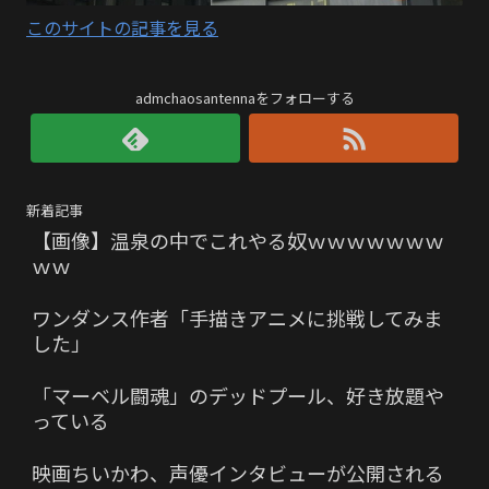
このサイトの記事を見る
admchaosantennaをフォローする
新着記事
【画像】温泉の中でこれやる奴ｗｗｗｗｗｗｗ
ｗｗ
ワンダンス作者「手描きアニメに挑戦してみま
した」
「マーベル闘魂」のデッドプール、好き放題や
っている
映画ちいかわ、声優インタビューが公開される