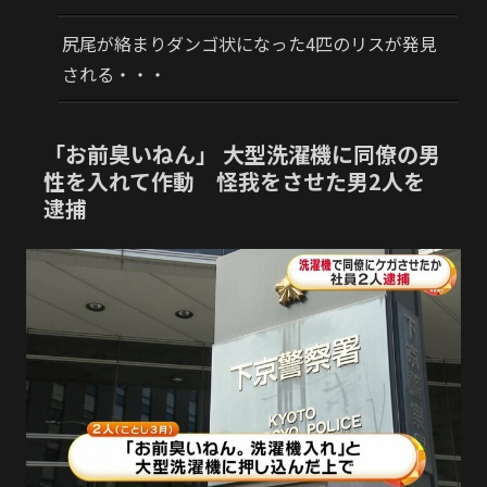
尻尾が絡まりダンゴ状になった4匹のリスが発見
される・・・
「お前臭いねん」 大型洗濯機に同僚の男
性を入れて作動 怪我をさせた男2人を
逮捕