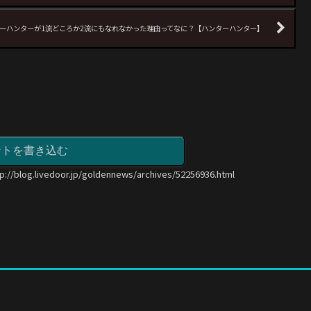
ーハンターが1流どころか2流にもなれなかった理由ってなに？【ハンターハンター】
ントを書き込む
tp://blog.livedoor.jp/goldennews/archives/52256936.html