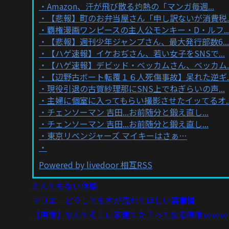
Amazon、汗が飛び散る灼熱の「マンガ毎週...
【悲報】町のお弁当屋さん「申し訳ないが消費税..
覇権漫画ワンピースの主人公モンキー・D・ルフ..
【悲報】週刊少年ジャンプさん、最大発行部数6...
【ハゲ速報】イケおぢさん、若い女子をSNSで...
【ハゲ速報】デビッド・ベッカムさん、ベッカム..
【辺野古ボート転覆１６人死傷事故】呆れた逆ギ..
現役引退の古賀紗理那にSNS上でねぎらいの声...
主婦に個室に入ってもらい撮影させたイッてるオ..
チェンソーマン 吉田...お前随分と鍛え直し...
チェンソーマン 吉田...お前随分と鍛え直し...
東京リベンジャーズ マイキーはさぁ…
Powered by livedoor 相互RSS
とんでもない体験
マリエ どうしても本が売れてほしい裏事情
【画像】なんでそこに家建てた？ってなる画像ｗｗｗ