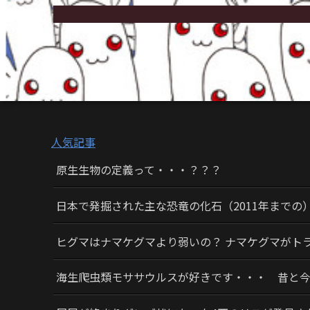
人気記事
原生生物の定義って・・・？？？
日本で発掘された主な恐竜の化石（2011年までの
ヒグマはナマケグマより弱いの？ ナマケグマがト
海生爬虫類モササウルスが好きです・・・ 昔と