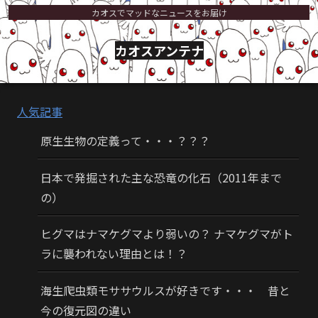
カオスでマッドなニュースをお届け
カオスアンテナ
人気記事
原生生物の定義って・・・？？？
日本で発掘された主な恐竜の化石（2011年まで
の）
ヒグマはナマケグマより弱いの？ ナマケグマがト
ラに襲われない理由とは！？
海生爬虫類モササウルスが好きです・・・ 昔と
今の復元図の違い