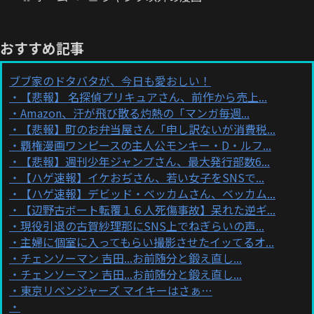
おすすめ記事
ブブ家のドタバタが、今日も愛おしい！
【悲報】 名探偵プリキュアさん、前作から売上...
Amazon、汗が飛び散る灼熱の「マンガ毎週...
【悲報】町のお弁当屋さん「申し訳ないが消費税...
覇権漫画ワンピースの主人公モンキー・D・ルフ...
【悲報】週刊少年ジャンプさん、最大発行部数6...
【ハゲ速報】イケおぢさん、若い女子をSNSで...
【ハゲ速報】デビッド・ベッカムさん、ベッカム...
【辺野古ボート転覆１６人死傷事故】呆れた逆ギ...
現役引退の古賀紗理那にSNS上でねぎらいの声...
主婦に個室に入ってもらい撮影させたイッてるオ...
チェンソーマン 吉田...お前随分と鍛え直し...
チェンソーマン 吉田...お前随分と鍛え直し...
東京リベンジャーズ マイキーはさぁ…