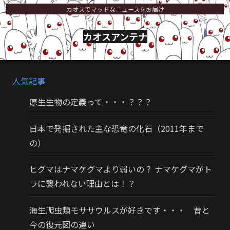
カオスでマッドなニュースをお届け
カオスアンテナ
人気記事
原生生物の定義って・・・？？？
日本で発掘された主な恐竜の化石（2011年まで
の）
ヒグマはナマケグマより弱いの？ ナマケグマがト
ラに襲われない理由とは！？
海生爬虫類モササウルスが好きです・・・ 昔と
今の復元図の違い