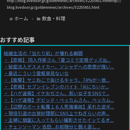
http://blog.livedoor.jp/goldennews/archives/52255651.htmlhttp://
blog.livedoor.jp/goldennews/archives/52255651.html
ホーム
飲食・料理
おすすめ記事
結婚生活の「当たり前」が壊れる瞬間
【悲報】 同人作家さん「夏コミで定規グッズ出...
秘密法人デスメイカー、ソシャゲへの思想が強い...
最近こういう霊柩車見ないな
【衝撃】ヤニねこで抜けるキャラ、74%が一致...
【悲報】セブンイレブンのバイト「AIにちいか...
【ハゲ速報】イケおぢさん、若い女子をSNSで...
【ハゲ速報】デビッド・ベッカムさん、ベッカム...
【辺野古ボート転覆１６人死傷事故】呆れた逆ギ...
現役引退の古賀紗理那にSNS上でねぎらいの声...
主婦に個室に入ってもらい撮影させたイッてるオ...
チェンソーマン 吉田...お前随分と鍛え直し...