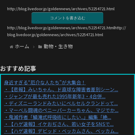
http://blog.livedoor.jp/goldennews/archives/52254721.html
コメントを書き込む
http://blog.livedoor.jp/goldennews/archives/52254721.htmlhttp://
blog.livedoor.jp/goldennews/archives/52254721.html
ホーム
動物・生き物
おすすめ記事
身近すぎる“厄介な人たち”が大集合！
【悲報】みいちゃん、ド直球な障害者差別シーン...
ジャンプが最も売れた1995年新年3・4合併...
ディズニーランドみたいにベルセルクランドって...
マーベル闘魂のペニーパーカーちゃん、マジでか...
鬼滅作者「鱗滝式呼吸術にしたい..」編集「絶...
【ハゲ速報】イケおぢさん、若い女子をSNSで...
【ハゲ速報】デビッド・ベッカムさん、ベッカム...