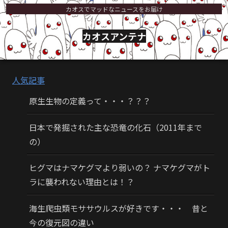
カオスでマッドなニュースをお届け
カオスアンテナ
人気記事
原生生物の定義って・・・？？？
日本で発掘された主な恐竜の化石（2011年まで
の）
ヒグマはナマケグマより弱いの？ ナマケグマがト
ラに襲われない理由とは！？
海生爬虫類モササウルスが好きです・・・ 昔と
今の復元図の違い