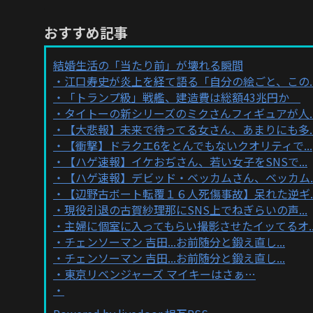
おすすめ記事
結婚生活の「当たり前」が壊れる瞬間
江口寿史が炎上を経て語る「自分の絵ごと、この..
「トランプ級」戦艦、建造費は総額43兆円か
タイトーの新シリーズのミクさんフィギュアが人..
【大悲報】未来で待ってる女さん、あまりにも多..
【衝撃】ドラクエ6をとんでもないクオリティで...
【ハゲ速報】イケおぢさん、若い女子をSNSで...
【ハゲ速報】デビッド・ベッカムさん、ベッカム..
【辺野古ボート転覆１６人死傷事故】呆れた逆ギ..
現役引退の古賀紗理那にSNS上でねぎらいの声...
主婦に個室に入ってもらい撮影させたイッてるオ..
チェンソーマン 吉田...お前随分と鍛え直し...
チェンソーマン 吉田...お前随分と鍛え直し...
東京リベンジャーズ マイキーはさぁ…