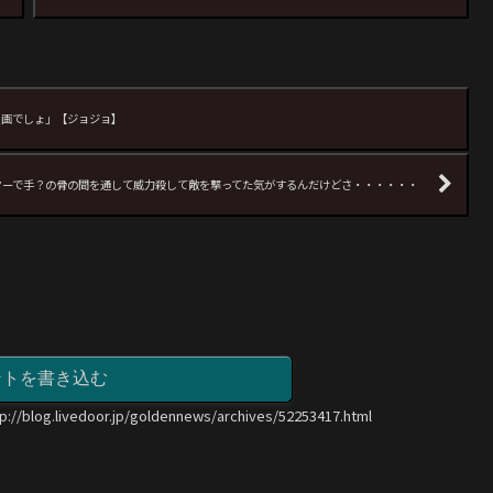
漫画でしょ」【ジョジョ】
ターで手？の骨の間を通して威力殺して敵を撃ってた気がするんだけどさ・・・・・・
ントを書き込む
tp://blog.livedoor.jp/goldennews/archives/52253417.html