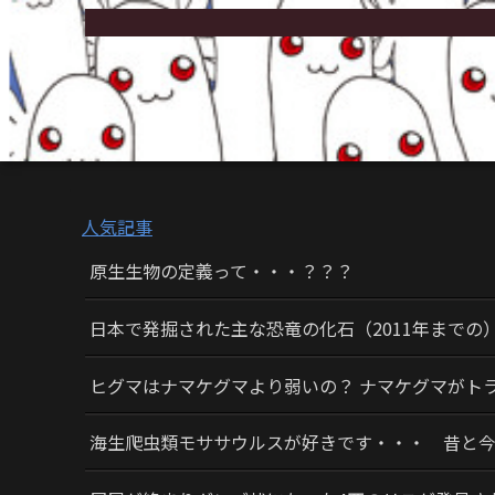
人気記事
原生生物の定義って・・・？？？
日本で発掘された主な恐竜の化石（2011年までの
ヒグマはナマケグマより弱いの？ ナマケグマがト
海生爬虫類モササウルスが好きです・・・ 昔と