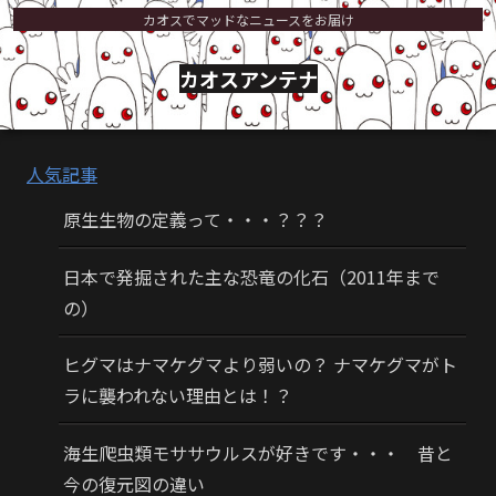
カオスでマッドなニュースをお届け
カオスアンテナ
人気記事
原生生物の定義って・・・？？？
日本で発掘された主な恐竜の化石（2011年まで
の）
ヒグマはナマケグマより弱いの？ ナマケグマがト
ラに襲われない理由とは！？
海生爬虫類モササウルスが好きです・・・ 昔と
今の復元図の違い