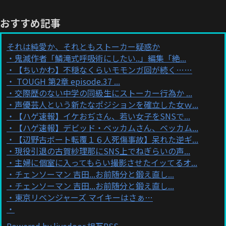
おすすめ記事
それは純愛か、それともストーカー疑惑か
鬼滅作者「鱗滝式呼吸術にしたい..」編集「絶...
【ちいかわ】不穏なくらいモモンガ回が続く……
TOUGH 第2章 episode.37 ...
交際歴のない中学の同級生にストーカー行為か ...
声優芸人という新たなポジションを確立した女ｗ...
【ハゲ速報】イケおぢさん、若い女子をSNSで...
【ハゲ速報】デビッド・ベッカムさん、ベッカム...
【辺野古ボート転覆１６人死傷事故】呆れた逆ギ...
現役引退の古賀紗理那にSNS上でねぎらいの声...
主婦に個室に入ってもらい撮影させたイッてるオ...
チェンソーマン 吉田...お前随分と鍛え直し...
チェンソーマン 吉田...お前随分と鍛え直し...
東京リベンジャーズ マイキーはさぁ…
Powered by livedoor 相互RSS