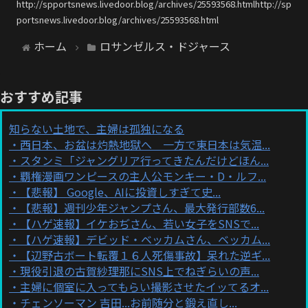
http://spportsnews.livedoor.blog/archives/25593568.htmlhttp://sp
portsnews.livedoor.blog/archives/25593568.html
ホーム
ロサンゼルス・ドジャース
おすすめ記事
知らない土地で、主婦は孤独になる
西日本、お盆は灼熱地獄へ 一方で東日本は気温...
スタンミ「ジャングリア行ってきたんだけどほん...
覇権漫画ワンピースの主人公モンキー・D・ルフ...
【悲報】 Google、AIに投資しすぎて史...
【悲報】週刊少年ジャンプさん、最大発行部数6...
【ハゲ速報】イケおぢさん、若い女子をSNSで...
【ハゲ速報】デビッド・ベッカムさん、ベッカム...
【辺野古ボート転覆１６人死傷事故】呆れた逆ギ...
現役引退の古賀紗理那にSNS上でねぎらいの声...
主婦に個室に入ってもらい撮影させたイッてるオ...
チェンソーマン 吉田...お前随分と鍛え直し...