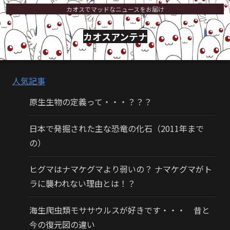
カオスでマッドなニュースをお届け
カオスアンテナ
人気記事
原生生物の定義って・・・？？？
日本で発掘された主な恐竜の化石（2011年まで
の）
ヒグマはナマケグマより弱いの？ ナマケグマがト
ラに襲われない理由とは！？
海生爬虫類モササウルスが好きです・・・ 昔と
今の復元図の違い