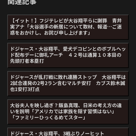
関連記事
【イット！】フジテレビが大谷翔平らに謝罪 青井
実アナ「大谷選手の新居について取材、報道…ご迷
惑をおかけし、お詫び申し上げます」
ドジャース・大谷翔平、愛犬デコピンとのボブルヘッ
ド配布デーに御礼アーチ ４２号は通算１０本目の
先頭打者本塁打
ドジャースが乱打戦に敗れ連勝ストップ 大谷翔平は
2試合連発の2号2ラン含むマルチ安打 カブス鈴木誠
也1安打3打点
大谷夫人を映し過ぎ？飯島真理、日米の考え方の違
いを説明「アメリカでは家族を隠す習慣はない」
「ファミリーひっくるめてスター」
ドジャース・大谷翔平、3戦ぶりノーヒット