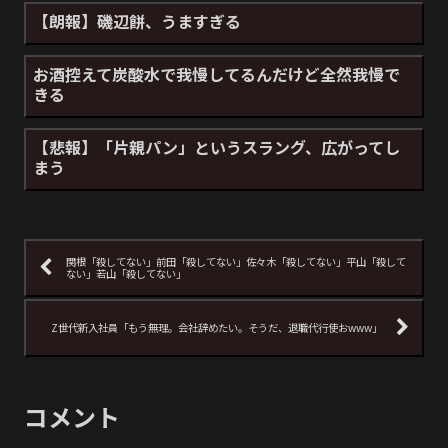
【朗報】磯辺餅、うますぎる
お酒控えて炭酸水で我慢してるんだけど全然我慢で
きる
【悲報】「片親パン」というスラング、広がってし
まう
関根「殺してない」前田「殺してない」佐々木「殺してない」平山「殺して
ない」若山「殺してない」
Z世代新入社員「もう無理。会社辞めたい。そうだ、退職代行使おwww」
コメント