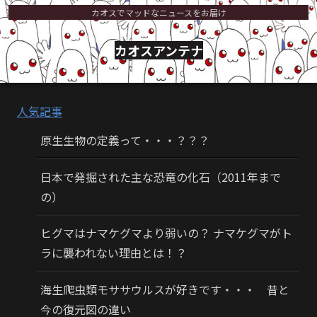
カオスでマッドなニュースをお届け
カオスアンテナ
人気記事
原生生物の定義って・・・？？？
日本で発掘された主な恐竜の化石（2011年まで
の）
ヒグマはナマケグマより弱いの？ ナマケグマがト
ラに襲われない理由とは！？
海生爬虫類モササウルスが好きです・・・ 昔と
今の復元図の違い