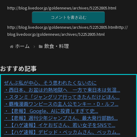
http://blog.livedoor.jp/goldennews/archives/52252805.html
コメントを書き込む
http://blog.livedoor.jp/goldennews/archives/52252805.htmlhttp://
blog.livedoor.jp/goldennews/archives/52252805.html
ホーム
飲食・料理
おすすめ記事
ぜんぶ私が中心、そう思われたくないのに
西日本、お盆は灼熱地獄へ 一方で東日本は気温...
スタンミ「ジャングリア行ってきたんだけどほん...
覇権漫画ワンピースの主人公モンキー・D・ルフ...
【悲報】 Google、AIに投資しすぎて史...
【悲報】週刊少年ジャンプさん、最大発行部数6...
【ハゲ速報】イケおぢさん、若い女子をSNSで...
【ハゲ速報】デビッド・ベッカムさん、ベッカム...