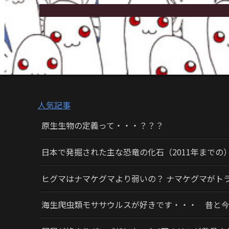
人気記事
原生生物の定義って・・・？？？
日本で発掘された主な恐竜の化石（2011年までの
ヒグマはナマケグマより弱いの？ ナマケグマがト
海生爬虫類モササウルスが好きです・・・ 昔と