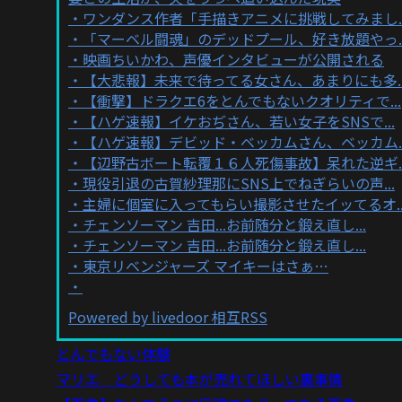
ワンダンス作者「手描きアニメに挑戦してみまし..
「マーベル闘魂」のデッドプール、好き放題やっ..
映画ちいかわ、声優インタビューが公開される
【大悲報】未来で待ってる女さん、あまりにも多..
【衝撃】ドラクエ6をとんでもないクオリティで...
【ハゲ速報】イケおぢさん、若い女子をSNSで...
【ハゲ速報】デビッド・ベッカムさん、ベッカム..
【辺野古ボート転覆１６人死傷事故】呆れた逆ギ..
現役引退の古賀紗理那にSNS上でねぎらいの声...
主婦に個室に入ってもらい撮影させたイッてるオ..
チェンソーマン 吉田...お前随分と鍛え直し...
チェンソーマン 吉田...お前随分と鍛え直し...
東京リベンジャーズ マイキーはさぁ…
Powered by livedoor 相互RSS
とんでもない体験
マリエ どうしても本が売れてほしい裏事情