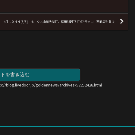
リーグ】L 0-4 H [5/5] ホークス山川先制打、柳田3安打3打点4号ソロ 西武完封負け
ントを書き込む
tp://blog.livedoor.jp/goldennews/archives/52252428.html