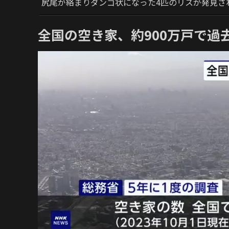
尻尾が絡まりダンゴ状になった4匹のリスが発見さ
全国の空き家、約900万戸で過