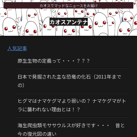
カオスでマッドなニュースをお届け
カオスアンテナ
人気記事
原生生物の定義って・・・？？？
日本で発掘された主な恐竜の化石（2011年まで
の）
ヒグマはナマケグマより弱いの？ ナマケグマがト
ラに襲われない理由とは！？
海生爬虫類モササウルスが好きです・・・ 昔と
今の復元図の違い