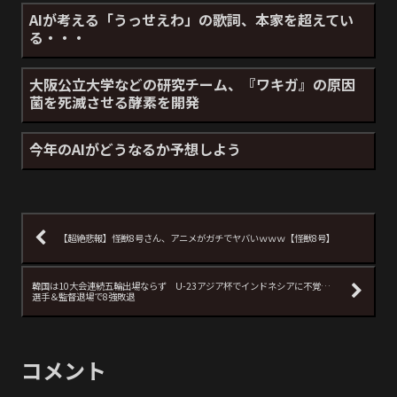
AIが考える「うっせえわ」の歌詞、本家を超えてい
る・・・
大阪公立大学などの研究チーム、『ワキガ』の原因
菌を死滅させる酵素を開発
今年のAIがどうなるか予想しよう
【超絶悲報】怪獣8号さん、アニメがガチでヤバいｗｗｗ【怪獣8号】
韓国は10大会連続五輪出場ならず U-23アジア杯でインドネシアに不覚…
選手＆監督退場で8強敗退
コメント