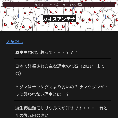
カオスでマッドなニュースをお届け
カオスアンテナ
人気記事
原生生物の定義って・・・？？？
日本で発掘された主な恐竜の化石（2011年まで
の）
ヒグマはナマケグマより弱いの？ ナマケグマがト
ラに襲われない理由とは！？
海生爬虫類モササウルスが好きです・・・ 昔と
今の復元図の違い