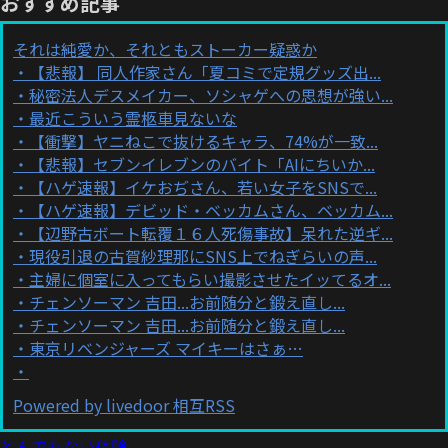
おすすめ記事
それは純愛か、それともストーカー疑惑か
【悲報】 同人作家さん「夏コミで定規グッズ出...
秘密法人デスメイカー、ソシャゲへの思想が強い...
最近こういう霊柩車見ないな
【衝撃】ヤニねこで抜けるキャラ、74%が一致...
【悲報】セブンイレブンのバイト「AIにちいか...
【ハゲ速報】イケおぢさん、若い女子をSNSで...
【ハゲ速報】デビッド・ベッカムさん、ベッカム...
【辺野古ボート転覆１６人死傷事故】呆れた逆ギ...
現役引退の古賀紗理那にSNS上でねぎらいの声...
主婦に個室に入ってもらい撮影させたイッてるオ...
チェンソーマン 吉田...お前随分と鍛え直し...
チェンソーマン 吉田...お前随分と鍛え直し...
東京リベンジャーズ マイキーはさぁ…
Powered by livedoor 相互RSS
とんでもない体験