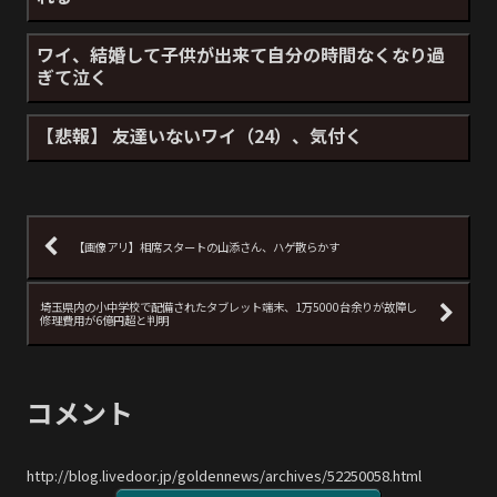
ワイ、結婚して子供が出来て自分の時間なくなり過
ぎて泣く
【悲報】 友達いないワイ（24）、気付く
【画像アリ】相席スタートの山添さん、ハゲ散らかす
埼玉県内の小中学校で配備されたタブレット端末、1万5000台余りが故障し
修理費用が6億円超と判明
コメント
http://blog.livedoor.jp/goldennews/archives/52250058.html