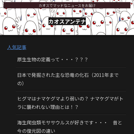
カオスでマッドなニュースをお届け
カオスアンテナ
人気記事
原生生物の定義って・・・？？？
日本で発掘された主な恐竜の化石（2011年まで
の）
ヒグマはナマケグマより弱いの？ ナマケグマがト
ラに襲われない理由とは！？
海生爬虫類モササウルスが好きです・・・ 昔と
今の復元図の違い