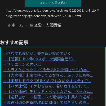
コメントを書き込む
http://blog.livedoor.jp/goldennews/archives/52250058.htmlhttp://
blog.livedoor.jp/goldennews/archives/52250058.html
ホーム
恋愛・人間関係
おすすめ記事
小さなすれ違いが、夫を追い詰めていく
【朗報】 Kindleのスポーツ漫画全巻50...
サザエボンの思い出
カラオケボックスで15歳少女に飲酒させ性的暴...
【大悲報】未来で待ってる女さん、あまりにも多...
【衝撃】ドラクエ6をとんでもないクオリティで...
【ハゲ速報】イケおぢさん、若い女子をSNSで...
【ハゲ速報】デビッド・ベッカムさん、ベッカム...
【辺野古ボート転覆１６人死傷事故】呆れた逆ギ...
現役引退の古賀紗理那にSNS上でねぎらいの声...