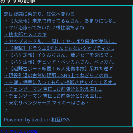
恋は疑惑に染まり、狂気へ変わる
【大悲報】未来で待ってる女さん、あまりにも多...
マゾ治療ってだいたい根性論だよね
桃太郎とメスガキ
カップヌードル、一周してやっぱり醤油が美味し...
【衝撃】ドラクエ6をとんでもないクオリティで...
【ハゲ速報】イケおぢさん、若い女子をSNSで...
【ハゲ速報】デビッド・ベッカムさん、ベッカム...
【辺野古ボート転覆１６人死傷事故】呆れた逆ギ...
現役引退の古賀紗理那にSNS上でねぎらいの声...
主婦に個室に入ってもらい撮影させたイッてるオ...
チェンソーマン 吉田...お前随分と鍛え直し...
チェンソーマン 吉田...お前随分と鍛え直し...
東京リベンジャーズ マイキーはさぁ…
Powered by livedoor 相互RSS
とんでもない体験