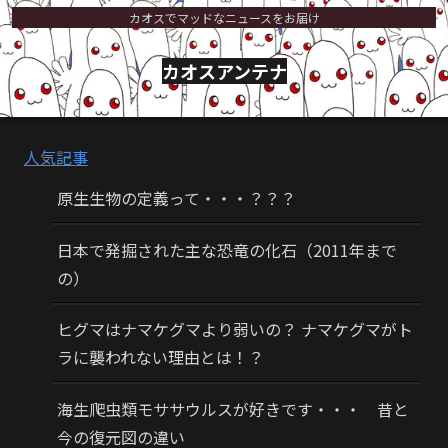
カオスでマッドなニュースをお届け
カオスアンテナ
人気記事
原生生物の定義って・・・？？？
日本で発掘された主な恐竜の化石（2011年まで
の）
ヒグマはナマケグマより弱いの？ ナマケグマがト
ラに襲われない理由とは！？
海生爬虫類モササウルスが好きです・・・ 昔と
今の復元図の違い