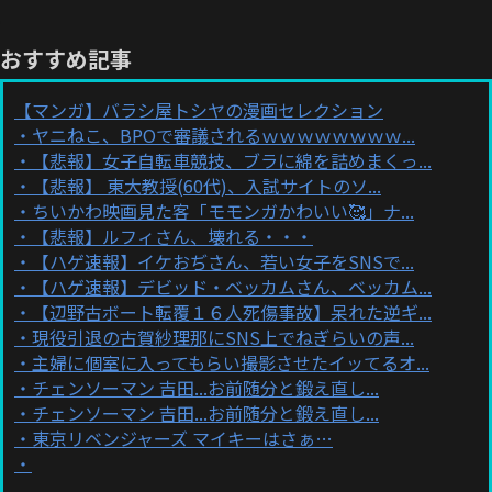
おすすめ記事
【マンガ】バラシ屋トシヤの漫画セレクション
ヤニねこ、BPOで審議されるｗｗｗｗｗｗｗｗ...
【悲報】女子自転車競技、ブラに綿を詰めまくっ...
【悲報】 東大教授(60代)、入試サイトのソ...
ちいかわ映画見た客「モモンガかわいい🥰」ナ...
【悲報】ルフィさん、壊れる・・・
【ハゲ速報】イケおぢさん、若い女子をSNSで...
【ハゲ速報】デビッド・ベッカムさん、ベッカム...
【辺野古ボート転覆１６人死傷事故】呆れた逆ギ...
現役引退の古賀紗理那にSNS上でねぎらいの声...
主婦に個室に入ってもらい撮影させたイッてるオ...
チェンソーマン 吉田...お前随分と鍛え直し...
チェンソーマン 吉田...お前随分と鍛え直し...
東京リベンジャーズ マイキーはさぁ…