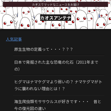
カオスでマッドなニュースをお届け
カオスアンテナ
人気記事
原生生物の定義って・・・？？？
日本で発掘された主な恐竜の化石（2011年まで
の）
ヒグマはナマケグマより弱いの？ ナマケグマがト
ラに襲われない理由とは！？
海生爬虫類モササウルスが好きです・・・ 昔と
今の復元図の違い