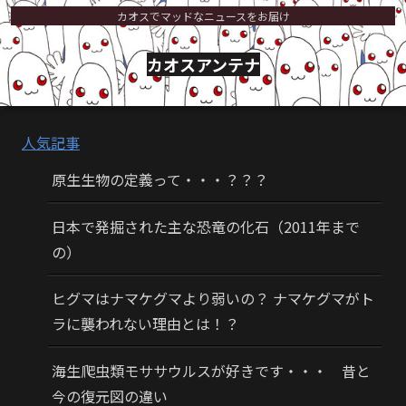
カオスでマッドなニュースをお届け
カオスアンテナ
人気記事
原生生物の定義って・・・？？？
日本で発掘された主な恐竜の化石（2011年まで
の）
ヒグマはナマケグマより弱いの？ ナマケグマがト
ラに襲われない理由とは！？
海生爬虫類モササウルスが好きです・・・ 昔と
今の復元図の違い