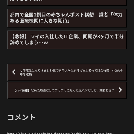
都内で全国2例目の赤ちゃんポスト構想 識者「体力
ある医療機関に大きな期待」
【悲報】 ワイの入社したIT企業、同期が3ヶ月で半分
辞めてしまう…ｗ
女子高生になりすましSNSで男子大学生を呼び出し殴って現金強奪 中2の少
年を逮捕
【ハゲ速報】AGA治療薬だけでフサフサになった元ハゲだけど、質問ある？
コメント
http://blog.livedoor.jp/goldennews/archives/52248026.html