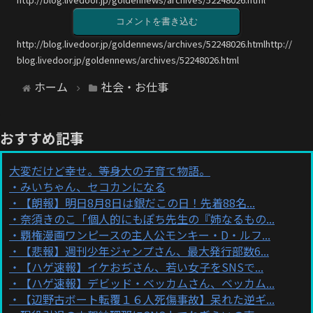
コメントを書き込む
http://blog.livedoor.jp/goldennews/archives/52248026.htmlhttp://
blog.livedoor.jp/goldennews/archives/52248026.html
ホーム
社会・お仕事
おすすめ記事
大変だけど幸せ。等身大の子育て物語。
みいちゃん、セコカンになる
【朗報】明日8月8日は銀だこの日！先着88名...
奈須きのこ「個人的にもぽち先生の『姉なるもの...
覇権漫画ワンピースの主人公モンキー・D・ルフ...
【悲報】週刊少年ジャンプさん、最大発行部数6...
【ハゲ速報】イケおぢさん、若い女子をSNSで...
【ハゲ速報】デビッド・ベッカムさん、ベッカム...
【辺野古ボート転覆１６人死傷事故】呆れた逆ギ...