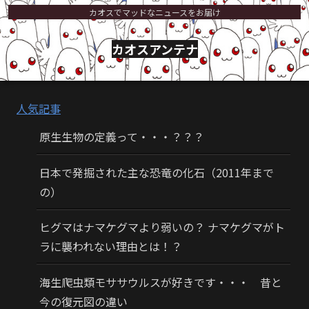
カオスでマッドなニュースをお届け
カオスアンテナ
人気記事
原生生物の定義って・・・？？？
日本で発掘された主な恐竜の化石（2011年まで
の）
ヒグマはナマケグマより弱いの？ ナマケグマがト
ラに襲われない理由とは！？
海生爬虫類モササウルスが好きです・・・ 昔と
今の復元図の違い