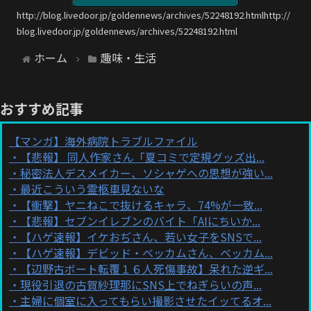
http://blog.livedoor.jp/goldennews/archives/52248192.htmlhttp://
blog.livedoor.jp/goldennews/archives/52248192.html
ホーム
趣味・生活
おすすめ記事
【マンガ】海外病院トラブルファイル
【悲報】 同人作家さん「夏コミで定規グッズ出...
秘密法人デスメイカー、ソシャゲへの思想が強い...
最近こういう霊柩車見ないな
【衝撃】ヤニねこで抜けるキャラ、74%が一致...
【悲報】セブンイレブンのバイト「AIにちいか...
【ハゲ速報】イケおぢさん、若い女子をSNSで...
【ハゲ速報】デビッド・ベッカムさん、ベッカム...
【辺野古ボート転覆１６人死傷事故】呆れた逆ギ...
現役引退の古賀紗理那にSNS上でねぎらいの声...
主婦に個室に入ってもらい撮影させたイッてるオ...