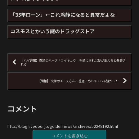
「35年ローン」←これ冷静になると異常だよな
コスモスとかいう謎のドラッグストア
【ハゲ速報】奇跡のハーブ「ウイキョウ」を頭に塗れば髪が生えると発表さ
れる
【朗報】 火拳のエースさん、普通にめちゃくちゃ強かった
コメント
http://blog.livedoor.jp/goldennews/archives/52248192.html
コメントを書き込む