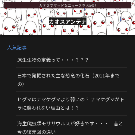
カオスでマッドなニュースをお届け
カオスアンテナ
人気記事
原生生物の定義って・・・？？？
日本で発掘された主な恐竜の化石（2011年まで
の）
ヒグマはナマケグマより弱いの？ ナマケグマがト
ラに襲われない理由とは！？
海生爬虫類モササウルスが好きです・・・ 昔と
今の復元図の違い