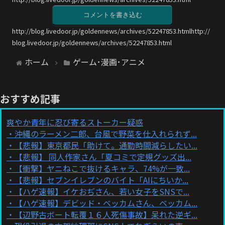
コメントを書き込む
http://blog.livedoor.jp/goldennews/archives/52247853.htmlhttp://
blog.livedoor.jp/goldennews/archives/52247853.html
ホーム
ゲーム･漫画･アニメ
おすすめ記事
爽やか青年に忍び寄るストーカー疑惑
沖縄のラーメン二郎、台風で野菜を仕入れられず...
【悲報】東京都民「助けて。通勤時間減らしたい...
【悲報】 同人作家さん「夏コミで定規グッズ出...
【衝撃】ヤニねこで抜けるキャラ、74%が一致...
【悲報】セブンイレブンのバイト「AIにちいか...
【ハゲ速報】イケおぢさん、若い女子をSNSで...
【ハゲ速報】デビッド・ベッカムさん、ベッカム...
【辺野古ボート転覆１６人死傷事故】呆れた逆ギ...