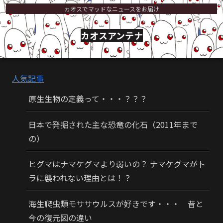
カオスでマッドなニュースをお届け
カオスアンテナ
人気記事
原生生物の定義って・・・？？？
日本で発掘された主な恐竜の化石（2011年まで
の）
ヒグマはナマケグマより弱いの？ ナマケグマがト
ラに襲われない理由とは！？
海生爬虫類モササウルスが好きです・・・ 昔と
今の復元図の違い