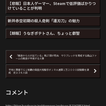
【悲報】日本人ゲーマー、Steamで低評価ばかりつ
けていることが判明
新井赤空初期の殺人奇剣「連刃刀」の魅力
【朗報】うなぎポテトさん、ちょっと叡智
「厩舎から火が出ている」馬17頭が死ぬ サラブレッドを育成する奥山ファ
ームの厩舎が全焼する火事
平地と障害でＧ１制覇の柴田大知騎手がＪＲＡ通算１万２０００回騎乗を達
成 史上３６人目
コメント
http://blog.livedoor.jp/goldennews/archives/52247853.html