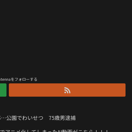
antennaをフォローする
導…公園でわいせつ 75歳男逮捕
でアニメ化してしまったAI動画がこちら！！！