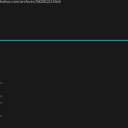
okuhou.com/archives/58205213.html
.
.
.
.