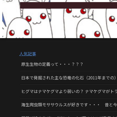
人気記事
原生生物の定義って・・・？？？
日本で発掘された主な恐竜の化石（2011年までの
ヒグマはナマケグマより弱いの？ ナマケグマがト
海生爬虫類モササウルスが好きです・・・ 昔と