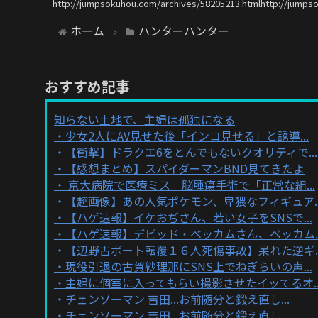
http://jumpsokuhou.com/archives/58205213.htmlhttp://jumps
ホーム
ハンターハンター
おすすめ記事
知らない土地で、主婦は孤独になる
少女2人にAV見せた後「インコ見せる」と誘導...
【衝撃】ドラクエ6をとんでもないクオリティで...
【感想まとめ】スパイダーマンBND見てきたよ
京大病院で医療ミス 脳腫瘍手術で「正常な組...
【超画像】あの人気ポケモン、卑猥なフィギュア..
【ハゲ速報】イケおぢさん、若い女子をSNSで...
【ハゲ速報】デビッド・ベッカムさん、ベッカム..
【辺野古ボート転覆１６人死傷事故】呆れた逆ギ..
現役引退の古賀紗理那にSNS上でねぎらいの声...
主婦に個室に入ってもらい撮影させたイッてるオ..
チェンソーマン 吉田...お前随分と鍛え直し...
チェンソーマン 吉田...お前随分と鍛え直し...