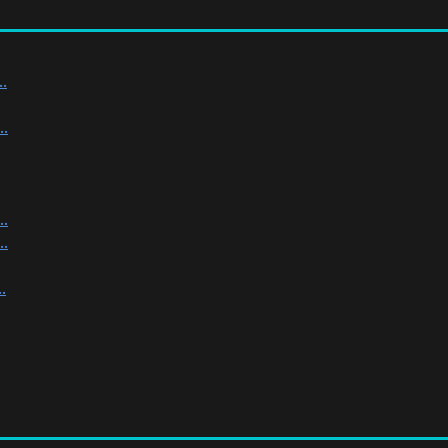
.
.
.
.
.