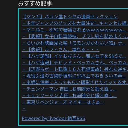
おすすめ記事
【マンガ】バラシ屋トシヤの漫画セレクション
少年ジャンプのグッズを大量注文しキャンセル繰..
ヤニねこ、BPOで審議されるｗｗｗｗｗｗｗｗ...
【悲報】女子自転車競技、ブラに綿を詰めまくっ..
ちいかわ映画見た客「モモンガかわいい🥰」ナ...
【悲報】ルフィさん、壊れる・・・
【ハゲ速報】イケおぢさん、若い女子をSNSで...
【ハゲ速報】デビッド・ベッカムさん、ベッカム..
【辺野古ボート転覆１６人死傷事故】呆れた逆ギ..
現役引退の古賀紗理那にSNS上でねぎらいの声...
主婦に個室に入ってもらい撮影させたイッてるオ..
チェンソーマン 吉田...お前随分と鍛え直し...
チェンソーマン 吉田...お前随分と鍛え直し...
東京リベンジャーズ マイキーはさぁ…
Powered by livedoor 相互RSS