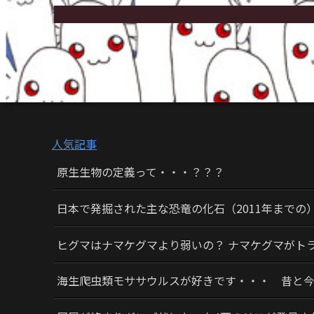
人気記事
原生生物の定義って・・・？？？
日本で発掘された主な恐竜の化石（2011年までの
ヒグマはナマケグマより弱いの？ ナマケグマがト
海生爬虫類モササウルスが好きです・・・ 昔と