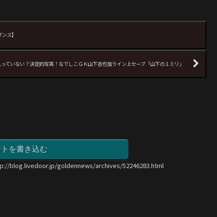
ダンス】
入っていない？決定的写真！なでしこＧＫ山下杏也加ライン上セーブ「山下の１ミリ」
ントを書き込む
tp://blog.livedoor.jp/goldennews/archives/52246283.html