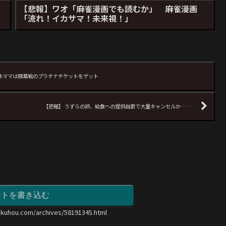
」
【悲報】ワオ「麻雀漫画でも読むか」 麻雀漫画
「流れ！イカサマ！未来視！」
尾木ママは開幕戦のプラチナチケットをゲット
【悲報】 うずらの卵、給食への提供自粛で大量キャンセルか……
ントを書き込む
okuhou.com/archives/58191345.html