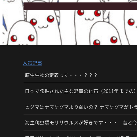
人気記事
原生生物の定義って・・・？？？
日本で発掘された主な恐竜の化石（2011年までの
ヒグマはナマケグマより弱いの？ ナマケグマがト
海生爬虫類モササウルスが好きです・・・ 昔と