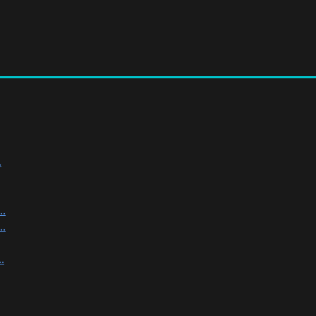
.
.
.
.