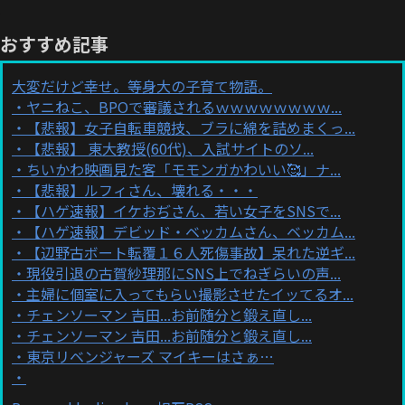
おすすめ記事
大変だけど幸せ。等身大の子育て物語。
ヤニねこ、BPOで審議されるｗｗｗｗｗｗｗｗ...
【悲報】女子自転車競技、ブラに綿を詰めまくっ...
【悲報】 東大教授(60代)、入試サイトのソ...
ちいかわ映画見た客「モモンガかわいい🥰」ナ...
【悲報】ルフィさん、壊れる・・・
【ハゲ速報】イケおぢさん、若い女子をSNSで...
【ハゲ速報】デビッド・ベッカムさん、ベッカム...
【辺野古ボート転覆１６人死傷事故】呆れた逆ギ...
現役引退の古賀紗理那にSNS上でねぎらいの声...
主婦に個室に入ってもらい撮影させたイッてるオ...
チェンソーマン 吉田...お前随分と鍛え直し...
チェンソーマン 吉田...お前随分と鍛え直し...
東京リベンジャーズ マイキーはさぁ…