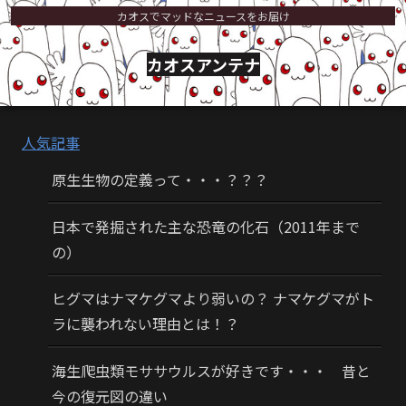
カオスでマッドなニュースをお届け
カオスアンテナ
人気記事
原生生物の定義って・・・？？？
日本で発掘された主な恐竜の化石（2011年まで
の）
ヒグマはナマケグマより弱いの？ ナマケグマがト
ラに襲われない理由とは！？
海生爬虫類モササウルスが好きです・・・ 昔と
今の復元図の違い