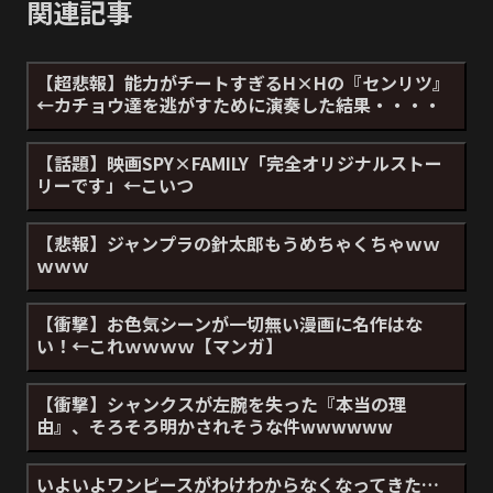
関連記事
【超悲報】能力がチートすぎるH×Hの『センリツ』
←カチョウ達を逃がすために演奏した結果・・・・
【話題】映画SPY×FAMILY「完全オリジナルストー
リーです」←こいつ
【悲報】ジャンプラの針太郎もうめちゃくちゃｗｗ
ｗｗｗ
【衝撃】お色気シーンが一切無い漫画に名作はな
い！←これｗｗｗｗ【マンガ】
【衝撃】シャンクスが左腕を失った『本当の理
由』、そろそろ明かされそうな件wwwwww
いよいよワンピースがわけわからなくなってきた…