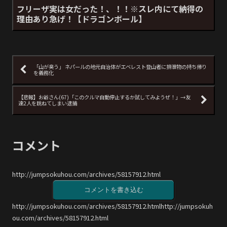
フリーザ実は女だった！、！！※スレ内にて納得の
理由あり急げ！【ドラゴンボール】
「山が臭う」 ネパールの地元自治体がエベレスト登山者に排泄物の持ち帰り
を義務化
【悲報】お爺さん(67)「このクルマ自動停止するか試してみようぜ！」→友
達2人を跳ねてしまい逮捕
コメント
http://jumpsokuhou.com/archives/58157912.html
コメントを書き込む
http://jumpsokuhou.com/archives/58157912.htmlhttp://jumpsokuh
ou.com/archives/58157912.html