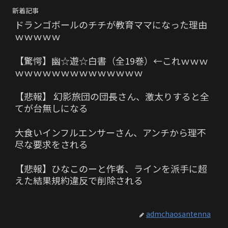
新着記事
ドランゴボールのチチが教育ママになった理由
ｗｗｗｗｗ
【驚愕】幽☆遊☆白書（全19巻）←これｗｗｗ
ｗｗｗｗｗｗｗｗｗｗｗｗｗｗ
【悲報】 幻影旅団の団長さん、激太りすると全
てが台無しになる
大食いインフルエンサーさん、アンチから理不
尽な要求をされる
【悲報】ひなこのーと作者、ラインを派手に超
えた結果規約違反で削除される
admchaosantenna