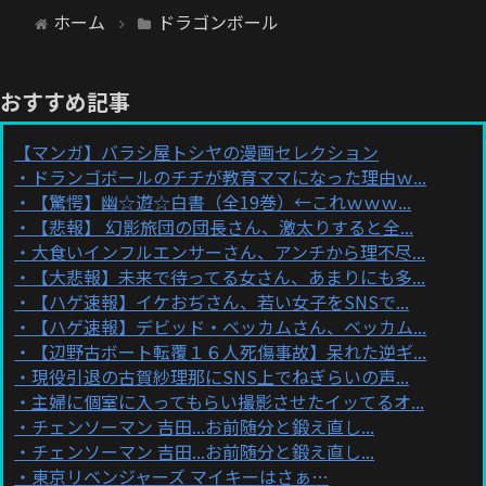
ホーム
ドラゴンボール
おすすめ記事
【マンガ】バラシ屋トシヤの漫画セレクション
ドランゴボールのチチが教育ママになった理由ｗ...
【驚愕】幽☆遊☆白書（全19巻）←これｗｗｗ...
【悲報】 幻影旅団の団長さん、激太りすると全...
大食いインフルエンサーさん、アンチから理不尽...
【大悲報】未来で待ってる女さん、あまりにも多...
【ハゲ速報】イケおぢさん、若い女子をSNSで...
【ハゲ速報】デビッド・ベッカムさん、ベッカム...
【辺野古ボート転覆１６人死傷事故】呆れた逆ギ...
現役引退の古賀紗理那にSNS上でねぎらいの声...
主婦に個室に入ってもらい撮影させたイッてるオ...
チェンソーマン 吉田...お前随分と鍛え直し...
チェンソーマン 吉田...お前随分と鍛え直し...
東京リベンジャーズ マイキーはさぁ…