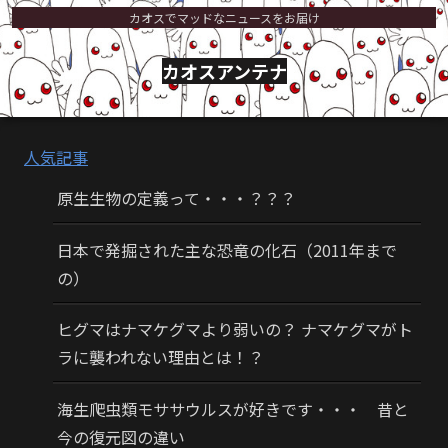
カオスでマッドなニュースをお届け
カオスアンテナ
人気記事
原生生物の定義って・・・？？？
日本で発掘された主な恐竜の化石（2011年まで
の）
ヒグマはナマケグマより弱いの？ ナマケグマがト
ラに襲われない理由とは！？
海生爬虫類モササウルスが好きです・・・ 昔と
今の復元図の違い