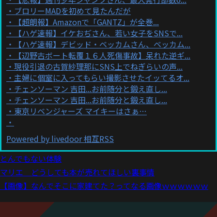
ブロリーMADを初めて見たんだが
【超朗報】Amazonで「GANTZ」が全巻...
【ハゲ速報】イケおぢさん、若い女子をSNSで...
【ハゲ速報】デビッド・ベッカムさん、ベッカム...
【辺野古ボート転覆１６人死傷事故】呆れた逆ギ...
現役引退の古賀紗理那にSNS上でねぎらいの声...
主婦に個室に入ってもらい撮影させたイッてるオ...
チェンソーマン 吉田...お前随分と鍛え直し...
チェンソーマン 吉田...お前随分と鍛え直し...
東京リベンジャーズ マイキーはさぁ…
Powered by livedoor 相互RSS
とんでもない体験
マリエ どうしても本が売れてほしい裏事情
【画像】なんでそこに家建てた？ってなる画像ｗｗｗｗｗｗ