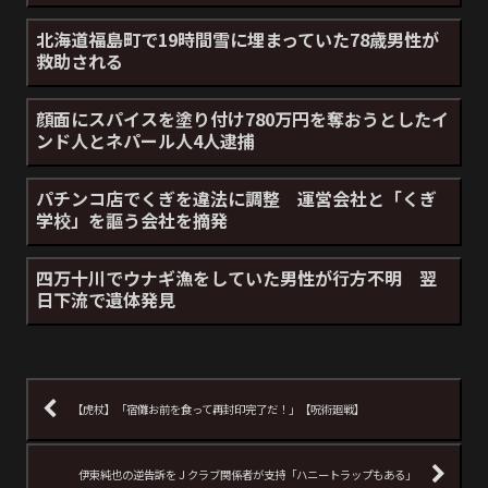
北海道福島町で19時間雪に埋まっていた78歳男性が
救助される
顔面にスパイスを塗り付け780万円を奪おうとしたイ
ンド人とネパール人4人逮捕
パチンコ店でくぎを違法に調整 運営会社と「くぎ
学校」を謳う会社を摘発
四万十川でウナギ漁をしていた男性が行方不明 翌
日下流で遺体発見
【虎杖】「宿儺お前を食って再封印完了だ！」【呪術廻戦】
伊東純也の逆告訴をＪクラブ関係者が支持「ハニートラップもある」