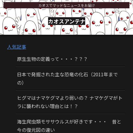
カオスでマッドなニュースをお届け
カオスアンテナ
人気記事
原生生物の定義って・・・？？？
日本で発掘された主な恐竜の化石（2011年まで
の）
ヒグマはナマケグマより弱いの？ ナマケグマがト
ラに襲われない理由とは！？
海生爬虫類モササウルスが好きです・・・ 昔と
今の復元図の違い