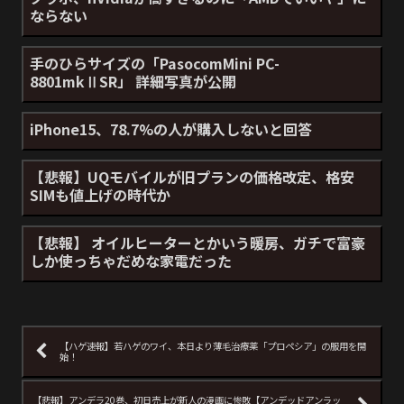
ならない
手のひらサイズの「PasocomMini PC-
8801mkⅡSR」 詳細写真が公開
iPhone15、78.7%の人が購入しないと回答
【悲報】UQモバイルが旧プランの価格改定、格安
SIMも値上げの時代か
【悲報】 オイルヒーターとかいう暖房、ガチで富豪
しか使っちゃだめな家電だった
【ハゲ速報】若ハゲのワイ、本日より薄毛治療薬「プロペシア」の服用を開
始！
【悲報】アンデラ20巻、初日売上が新人の漫画に惨敗【アンデッドアンラッ