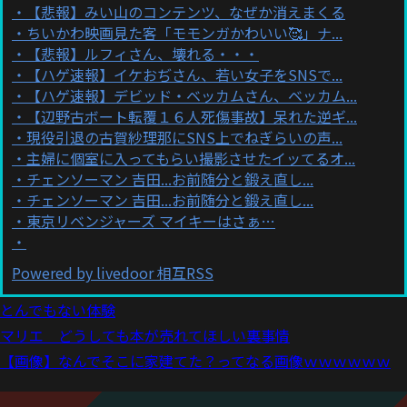
【悲報】みい山のコンテンツ、なぜか消えまくる
ちいかわ映画見た客「モモンガかわいい🥰」ナ...
【悲報】ルフィさん、壊れる・・・
【ハゲ速報】イケおぢさん、若い女子をSNSで...
【ハゲ速報】デビッド・ベッカムさん、ベッカム...
【辺野古ボート転覆１６人死傷事故】呆れた逆ギ...
現役引退の古賀紗理那にSNS上でねぎらいの声...
主婦に個室に入ってもらい撮影させたイッてるオ...
チェンソーマン 吉田...お前随分と鍛え直し...
チェンソーマン 吉田...お前随分と鍛え直し...
東京リベンジャーズ マイキーはさぁ…
Powered by livedoor 相互RSS
とんでもない体験
マリエ どうしても本が売れてほしい裏事情
【画像】なんでそこに家建てた？ってなる画像ｗｗｗｗｗｗ