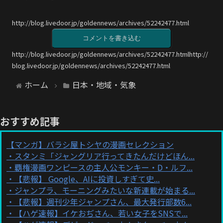
http://blog.livedoor.jp/goldennews/archives/52242477.html
コメントを書き込む
http://blog.livedoor.jp/goldennews/archives/52242477.htmlhttp://
blog.livedoor.jp/goldennews/archives/52242477.html
ホーム
日本・地域・気象
おすすめ記事
【マンガ】バラシ屋トシヤの漫画セレクション
スタンミ「ジャングリア行ってきたんだけどほん...
覇権漫画ワンピースの主人公モンキー・D・ルフ...
【悲報】 Google、AIに投資しすぎて史...
ジャンプラ、モーニングみたいな新連載が始まる...
【悲報】週刊少年ジャンプさん、最大発行部数6...
【ハゲ速報】イケおぢさん、若い女子をSNSで...