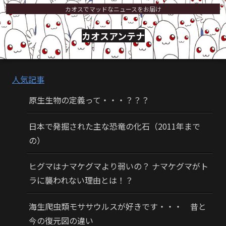
カオスでマッドなニュースをお届け
カオスアンテナ
人気記事
原生生物の定義って・・・？？？
日本で発掘された主な恐竜の化石（2011年まで
の）
ヒグマはナマケグマより弱いの？ ナマケグマがト
ラに襲われない理由とは！？
海生爬虫類モササウルスが好きです・・・ 昔と
今の復元図の違い