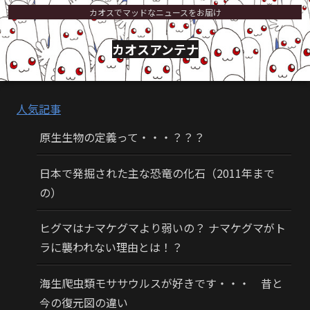
カオスでマッドなニュースをお届け
カオスアンテナ
人気記事
原生生物の定義って・・・？？？
日本で発掘された主な恐竜の化石（2011年まで
の）
ヒグマはナマケグマより弱いの？ ナマケグマがト
ラに襲われない理由とは！？
海生爬虫類モササウルスが好きです・・・ 昔と
今の復元図の違い