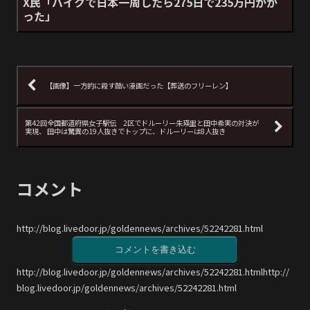
X民「バイクで日本一周したら275日で235万円かか
った」
【画像】一方的に殺す酷い漫画だった【葬送のフリーレン】
第42回全国都道府県女子駅伝 2区でドルーリー朱瑛里と田中希実の対決が
実現、 田中は驚異の19人抜きでトップに、ドルーリーは8人抜き
コメント
http://blog.livedoor.jp/goldennews/archives/52242281.html
コメントを書き込む
http://blog.livedoor.jp/goldennews/archives/52242281.htmlhttp://
blog.livedoor.jp/goldennews/archives/52242281.html