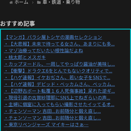
ホーム
車・鉄道・乗り物
おすすめ記事
【マンガ】バラシ屋トシヤの漫画セレクション
【大悲報】未来で待ってる女さん、あまりにも多...
マゾ治療ってだいたい根性論だよね
桃太郎とメスガキ
カップヌードル、一周してやっぱり醤油が美味し...
【衝撃】ドラクエ6をとんでもないクオリティで...
【ハゲ速報】イケおぢさん、若い女子をSNSで...
【ハゲ速報】デビッド・ベッカムさん、ベッカム...
【辺野古ボート転覆１６人死傷事故】呆れた逆ギ...
現役引退の古賀紗理那にSNS上でねぎらいの声...
主婦に個室に入ってもらい撮影させたイッてるオ...
チェンソーマン 吉田...お前随分と鍛え直し...
チェンソーマン 吉田...お前随分と鍛え直し...
東京リベンジャーズ マイキーはさぁ…