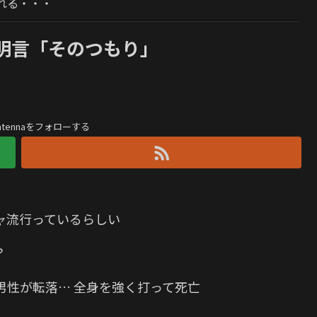
れる・・・
明言「そのつもり」
antennaをフォローする
ャ流行っているらしい
？
男性が転落… 全身を強く打って死亡