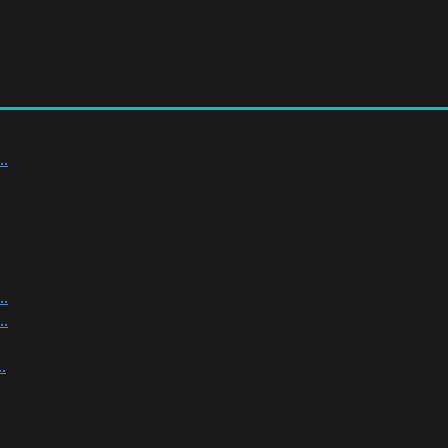
.
.
.
.