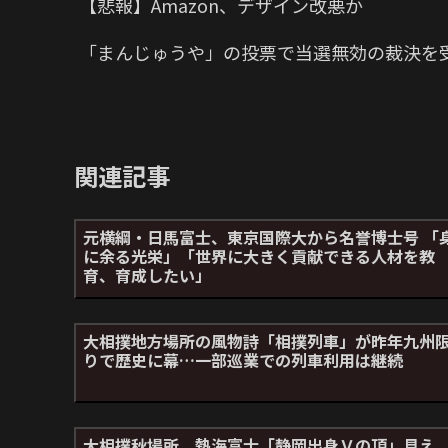
【悲報】Amazon、デザイン改悪か
「まんじゅうや」の投票で当選無効の裁決を
関連記事
元横綱・日馬富士、東京国際大から名誉博士号 「
に余る光栄」「世界に大きく貢献できる人材を教
育、育成したい」
大相撲地方場所の風物詩「相撲列車」が昨年九州
りで歴史に幕…一部巡業での列車利用は継続
大相撲秋場所 熱海富士「静岡出身Ｖの頂」見え