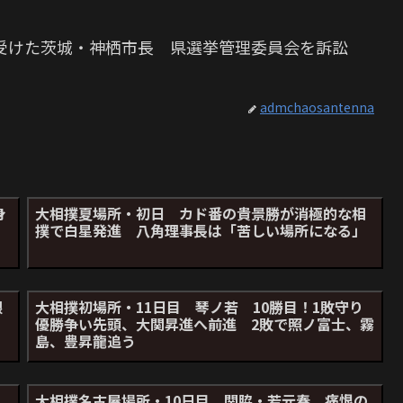
受けた茨城・神栖市長 県選挙管理委員会を訴訟
admchaosantenna
身
大相撲夏場所・初日 カド番の貴景勝が消極的な相
撲で白星発進 八角理事長は「苦しい場所になる」
限
大相撲初場所・11日目 琴ノ若 10勝目！1敗守り
優勝争い先頭、大関昇進へ前進 2敗で照ノ富士、霧
島、豊昇龍追う
大相撲名古屋場所・10日目 関脇・若元春、痛恨の