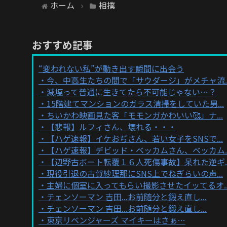
ホーム
相撲
おすすめ記事
“変われない私”が動き出す瞬間に出会う
今、中高生たちの間で「サウダージ」がメチャ流..
減塩って普通に生きてたら不可能じゃない…？
15階建てマンションのガラス清掃をしていた男...
ちいかわ映画見た客「モモンガかわいい🥰」ナ...
【悲報】ルフィさん、壊れる・・・
【ハゲ速報】イケおぢさん、若い女子をSNSで...
【ハゲ速報】デビッド・ベッカムさん、ベッカム..
【辺野古ボート転覆１６人死傷事故】呆れた逆ギ..
現役引退の古賀紗理那にSNS上でねぎらいの声...
主婦に個室に入ってもらい撮影させたイッてるオ..
チェンソーマン 吉田...お前随分と鍛え直し...
チェンソーマン 吉田...お前随分と鍛え直し...
東京リベンジャーズ マイキーはさぁ…