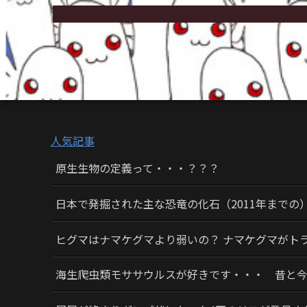
人気記事
原生生物の定義って・・・？？？
日本で発掘された主な恐竜の化石（2011年までの
ヒグマはナマケグマより弱いの？ ナマケグマがト
海生爬虫類モササウルスが好きです・・・ 昔と