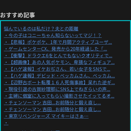
おすすめ記事
悩んでいるのは私だけ？夫との距離
今の子はコニーちゃん知らないってマジ！？
【悲報】ポケポケ、1年で月間アクティブユーザ...
ゲームセンターCX、発売から20年経過した「...
【衝撃】ドラクエ6をとんでもないクオリティで...
【超画像】あの人気ポケモン、卑猥なフィギュア...
【ハゲ速報】イケおぢさん、若い女子をSNSで...
【ハゲ速報】デビッド・ベッカムさん、ベッカム...
【辺野古ボート転覆１６人死傷事故】呆れた逆ギ...
現役引退の古賀紗理那にSNS上でねぎらいの声...
主婦に個室に入ってもらい撮影させたイッてるオ...
チェンソーマン 吉田...お前随分と鍛え直し...
チェンソーマン 吉田...お前随分と鍛え直し...
東京リベンジャーズ マイキーはさぁ…