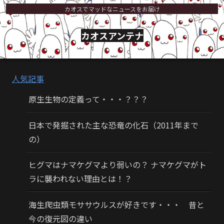
カオスでマッドなニュースをお届け
カオスアンテナ
人気記事
原生生物の定義って・・・？？？
日本で発掘された主な恐竜の化石（2011年まで
の）
ヒグマはナマケグマより弱いの？ ナマケグマがト
ラに襲われない理由とは！？
海生爬虫類モササウルスが好きです・・・ 昔と
今の復元図の違い