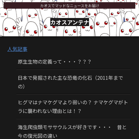
カオスでマッドなニュースをお届け
カオスアンテナ
人気記事
原生生物の定義って・・・？？？
日本で発掘された主な恐竜の化石（2011年まで
の）
ヒグマはナマケグマより弱いの？ ナマケグマがト
ラに襲われない理由とは！？
海生爬虫類モササウルスが好きです・・・ 昔と
今の復元図の違い