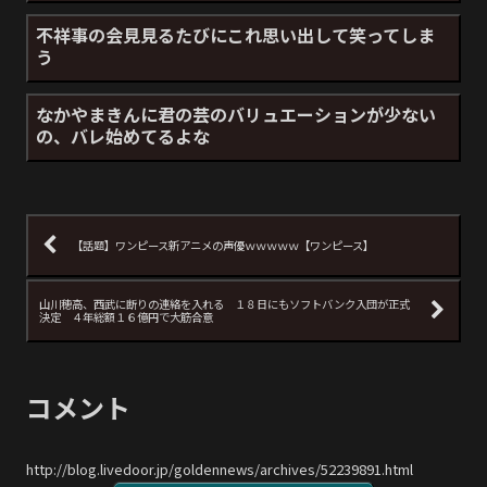
不祥事の会見見るたびにこれ思い出して笑ってしま
う
なかやまきんに君の芸のバリュエーションが少ない
の、バレ始めてるよな
【話題】ワンピース新アニメの声優ｗｗｗｗｗ【ワンピース】
山川穂高、西武に断りの連絡を入れる １８日にもソフトバンク入団が正式
決定 ４年総額１６億円で大筋合意
コメント
http://blog.livedoor.jp/goldennews/archives/52239891.html