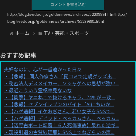
コメントを書き込む
http://blog.livedoor.jp/goldennews/archives/52239891.htmlhttp://
blog.livedoor.jp/goldennews/archives/52239891.html
ホーム
TV・芸能・スポーツ
おすすめ記事
夫婦なのに、心が一番遠かった日々
【悲報】 同人作家さん「夏コミで定規グッズ出...
秘密法人デスメイカー、ソシャゲへの思想が強い...
最近こういう霊柩車見ないな
【衝撃】ヤニねこで抜けるキャラ、74%が一致...
【悲報】セブンイレブンのバイト「AIにちいか...
【ハゲ速報】イケおぢさん、若い女子をSNSで...
【ハゲ速報】デビッド・ベッカムさん、ベッカム...
【辺野古ボート転覆１６人死傷事故】呆れた逆ギ...
現役引退の古賀紗理那にSNS上でねぎらいの声...