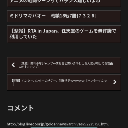
アニメの戦闘シーンってバランス難しいよね
ミドリマキバオー 戦績18戦7勝[7-3-2-6]
【悲報】RTA in Japan、任天堂のゲームを無許諾で
利用していた
【話題】週刊少年ジャンプ←落ちると思いきやむしろ人気が増してる理由
ww【ジャンプ】
【速報】ハンターハンターの格ゲー、開発決定ｗｗｗｗｗ【ハンターハンタ
ー】
コメント
http://blog.livedoor.jp/goldennews/archives/52239750.html