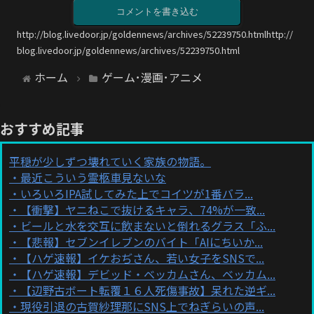
コメントを書き込む
http://blog.livedoor.jp/goldennews/archives/52239750.htmlhttp://
blog.livedoor.jp/goldennews/archives/52239750.html
ホーム
ゲーム･漫画･アニメ
おすすめ記事
平穏が少しずつ壊れていく家族の物語。
最近こういう霊柩車見ないな
いろいろIPA試してみた上でコイツが1番バラ...
【衝撃】ヤニねこで抜けるキャラ、74%が一致...
ビールと水を交互に飲まないと倒れるグラス「ふ...
【悲報】セブンイレブンのバイト「AIにちいか...
【ハゲ速報】イケおぢさん、若い女子をSNSで...
【ハゲ速報】デビッド・ベッカムさん、ベッカム...
【辺野古ボート転覆１６人死傷事故】呆れた逆ギ...
現役引退の古賀紗理那にSNS上でねぎらいの声...