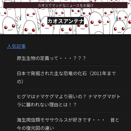
カオスでマッドなニュースをお届け
カオスアンテナ
人気記事
原生生物の定義って・・・？？？
日本で発掘された主な恐竜の化石（2011年まで
の）
ヒグマはナマケグマより弱いの？ ナマケグマがト
ラに襲われない理由とは！？
海生爬虫類モササウルスが好きです・・・ 昔と
今の復元図の違い